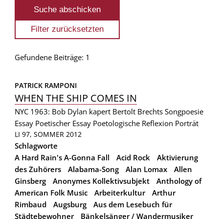
Gefundene Beiträge: 1
PATRICK RAMPONI
WHEN THE SHIP COMES IN
NYC 1963: Bob Dylan kapert Bertolt Brechts Songpoesie
Essay
Poetischer Essay
Poetologische Reflexion
Porträt
LI 97, SOMMER 2012
Schlagworte
A Hard Rain's A-Gonna Fall
Acid Rock
Aktivierung
des Zuhörers
Alabama-Song
Alan Lomax
Allen
Ginsberg
Anonymes Kollektivsubjekt
Anthology of
American Folk Music
Arbeiterkultur
Arthur
Rimbaud
Augsburg
Aus dem Lesebuch für
Städtebewohner
Bänkelsänger / Wandermusiker