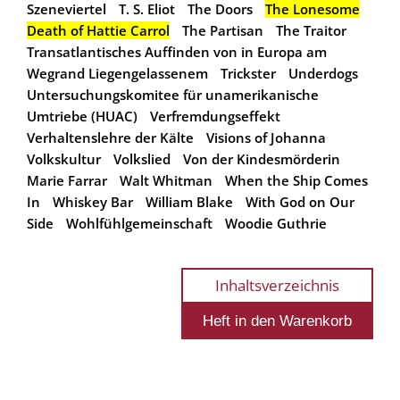
Szeneviertel
T. S. Eliot
The Doors
The Lonesome
Death of Hattie Carrol
The Partisan
The Traitor
Transatlantisches Auffinden von in Europa am
Wegrand Liegengelassenem
Trickster
Underdogs
Untersuchungskomitee für unamerikanische
Umtriebe (HUAC)
Verfremdungseffekt
Verhaltenslehre der Kälte
Visions of Johanna
Volkskultur
Volkslied
Von der Kindesmörderin
Marie Farrar
Walt Whitman
When the Ship Comes
In
Whiskey Bar
William Blake
With God on Our
Side
Wohlfühlgemeinschaft
Woodie Guthrie
Inhaltsverzeichnis