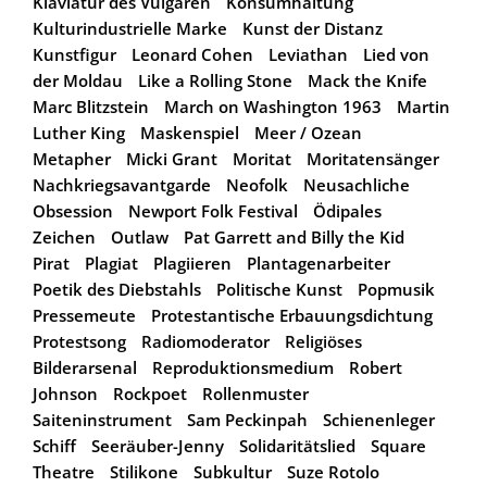
Klaviatur des Vulgären
Konsumhaltung
Kulturindustrielle Marke
Kunst der Distanz
Kunstfigur
Leonard Cohen
Leviathan
Lied von
der Moldau
Like a Rolling Stone
Mack the Knife
Marc Blitzstein
March on Washington 1963
Martin
Luther King
Maskenspiel
Meer / Ozean
Metapher
Micki Grant
Moritat
Moritatensänger
Nachkriegsavantgarde
Neofolk
Neusachliche
Obsession
Newport Folk Festival
Ödipales
Zeichen
Outlaw
Pat Garrett and Billy the Kid
Pirat
Plagiat
Plagiieren
Plantagenarbeiter
Poetik des Diebstahls
Politische Kunst
Popmusik
Pressemeute
Protestantische Erbauungsdichtung
Protestsong
Radiomoderator
Religiöses
Bilderarsenal
Reproduktionsmedium
Robert
Johnson
Rockpoet
Rollenmuster
Saiteninstrument
Sam Peckinpah
Schienenleger
Schiff
Seeräuber-Jenny
Solidaritätslied
Square
Theatre
Stilikone
Subkultur
Suze Rotolo