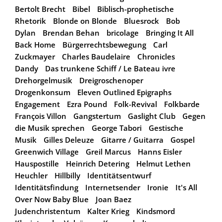
Bertolt Brecht
Bibel
Biblisch-prophetische
Rhetorik
Blonde on Blonde
Bluesrock
Bob
Dylan
Brendan Behan
bricolage
Bringing It All
Back Home
Bürgerrechtsbewegung
Carl
Zuckmayer
Charles Baudelaire
Chronicles
Dandy
Das trunkene Schiff / Le Bateau ivre
Drehorgelmusik
Dreigroschenoper
Drogenkonsum
Eleven Outlined Epigraphs
Engagement
Ezra Pound
Folk-Revival
Folkbarde
François Villon
Gangstertum
Gaslight Club
Gegen
die Musik sprechen
George Tabori
Gestische
Musik
Gilles Deleuze
Gitarre / Guitarra
Gospel
Greenwich Village
Greil Marcus
Hanns Eisler
Hauspostille
Heinrich Detering
Helmut Lethen
Heuchler
Hillbilly
Identitätsentwurf
Identitätsfindung
Internetsender
Ironie
It's All
Over Now Baby Blue
Joan Baez
Judenchristentum
Kalter Krieg
Kindsmord