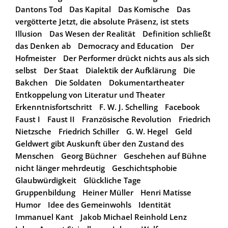
Dantons Tod
Das Kapital
Das Komische
Das
vergötterte Jetzt, die absolute Präsenz, ist stets
Illusion
Das Wesen der Realität
Definition schließt
das Denken ab
Democracy and Education
Der
Hofmeister
Der Performer drückt nichts aus als sich
selbst
Der Staat
Dialektik der Aufklärung
Die
Bakchen
Die Soldaten
Dokumentartheater
Entkoppelung von Literatur und Theater
Erkenntnisfortschritt
F. W. J. Schelling
Facebook
Faust I
Faust II
Französische Revolution
Friedrich
Nietzsche
Friedrich Schiller
G. W. Hegel
Geld
Geldwert gibt Auskunft über den Zustand des
Menschen
Georg Büchner
Geschehen auf Bühne
nicht länger mehrdeutig
Geschichtsphobie
Glaubwürdigkeit
Glückliche Tage
Gruppenbildung
Heiner Müller
Henri Matisse
Humor
Idee des Gemeinwohls
Identität
Immanuel Kant
Jakob Michael Reinhold Lenz