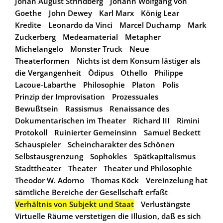
Johan August Strindberg
Johann Wolfgang von
Goethe
John Dewey
Karl Marx
König Lear
Kredite
Leonardo da Vinci
Marcel Duchamp
Mark
Zuckerberg
Medeamaterial
Metapher
Michelangelo
Monster Truck
Neue
Theaterformen
Nichts ist dem Konsum lästiger als
die Vergangenheit
Ödipus
Othello
Philippe
Lacoue-Labarthe
Philosophie
Platon
Polis
Prinzip der Improvisation
Prozessuales
Bewußtsein
Rassismus
Renaissance des
Dokumentarischen im Theater
Richard III
Rimini
Protokoll
Ruinierter Gemeinsinn
Samuel Beckett
Schauspieler
Scheincharakter des Schönen
Selbstausgrenzung
Sophokles
Spätkapitalismus
Stadttheater
Theater
Theater und Philosophie
Theodor W. Adorno
Thomas Köck
Vereinzelung hat
sämtliche Bereiche der Gesellschaft erfaßt
Verhältnis von Subjekt und Staat
Verlustängste
Virtuelle Räume verstetigen die Illusion, daß es sich