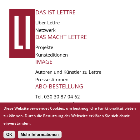
DAS IST LETTRE
FUSSZEILE
Über Lettre
Netzwerk
DAS MACHT LETTRE
Projekte
Kunsteditionen
IMAGE
Autoren und Künstler zu Lettre
Pressestimmen
ABO-BESTELLUNG
Tel.
030 30 87 04 62
vertrieb(at)lettre.de
Diese Website verwendet Cookies, um bestmögliche Funktionalität bieten
zu können. Durch die Benutzung der Webseite erklären Sie sich damit
Copyright © 1988 - 2026 Lettre International. All rights reserved.
einverstanden.
EXTRA
AGB
Abo kündigen
Datenschutz
Impressum
Links
Mediadaten
𝗳
OK
Mehr Informationen
Sitemap