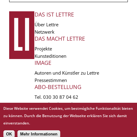
DAS IST LETTRE
FUSSZEILE
Über Lettre
Netzwerk
DAS MACHT LETTRE
Projekte
Kunsteditionen
IMAGE
Autoren und Künstler zu Lettre
Pressestimmen
ABO-BESTELLUNG
Tel.
030 30 87 04 62
vertrieb(at)lettre.de
Diese Website verwendet Cookies, um bestmögliche Funktionalität bieten
zu können. Durch die Benutzung der Webseite erklären Sie sich damit
Copyright © 1988 - 2026 Lettre International. All rights reserved.
einverstanden.
EXTRA
AGB
Abo kündigen
Datenschutz
Impressum
Links
Mediadaten
𝗳
OK
Mehr Informationen
Sitemap