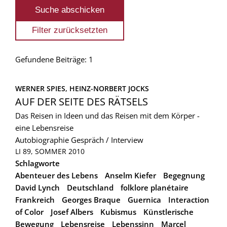
Gefundene Beiträge: 1
WERNER SPIES, 
HEINZ-NORBERT JOCKS
AUF DER SEITE DES RÄTSELS
Das Reisen in Ideen und das Reisen mit dem Körper -
eine Lebensreise
Autobiographie
Gespräch / Interview
LI 89, SOMMER 2010
Schlagworte
Abenteuer des Lebens
Anselm Kiefer
Begegnung
David Lynch
Deutschland
folklore planétaire
Frankreich
Georges Braque
Guernica
Interaction
of Color
Josef Albers
Kubismus
Künstlerische
Bewegung
Lebensreise
Lebenssinn
Marcel