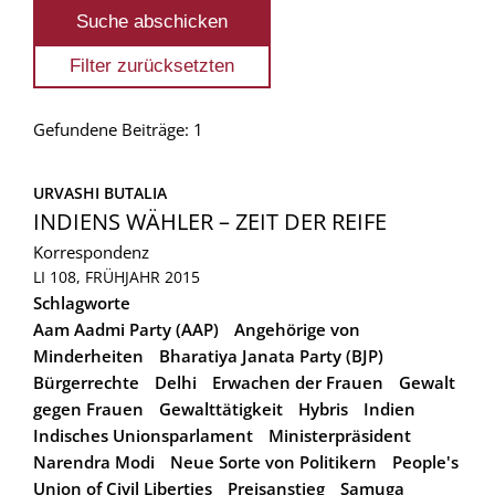
Gefundene Beiträge: 1
URVASHI BUTALIA
INDIENS WÄHLER – ZEIT DER REIFE
Korrespondenz
LI 108, FRÜHJAHR 2015
Schlagworte
Aam Aadmi Party (AAP)
Angehörige von
Minderheiten
Bharatiya Janata Party (BJP)
Bürgerrechte
Delhi
Erwachen der Frauen
Gewalt
gegen Frauen
Gewalttätigkeit
Hybris
Indien
Indisches Unionsparlament
Ministerpräsident
Narendra Modi
Neue Sorte von Politikern
People's
Union of Civil Liberties
Preisanstieg
Samuga