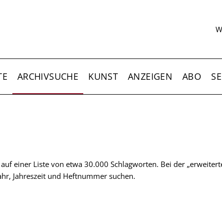
S
W
TE
ARCHIVSUCHE
KUNST
ANZEIGEN
ABO
SE
t auf einer Liste von etwa 30.000 Schlagworten. Bei der „erweiter
 Jahr, Jahreszeit und Heftnummer suchen.