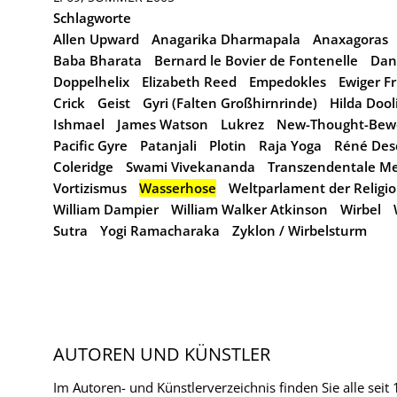
Schlagworte
Allen Upward
Anagarika Dharmapala
Anaxagoras
Baba Bharata
Bernard le Bovier de Fontenelle
Dan
Doppelhelix
Elizabeth Reed
Empedokles
Ewiger F
Crick
Geist
Gyri (Falten Großhirnrinde)
Hilda Dooli
Ishmael
James Watson
Lukrez
New-Thought-Bew
Pacific Gyre
Patanjali
Plotin
Raja Yoga
Réné Des
Coleridge
Swami Vivekananda
Transzendentale M
Vortizismus
Wasserhose
Weltparlament der Religi
William Dampier
William Walker Atkinson
Wirbel
Sutra
Yogi Ramacharaka
Zyklon / Wirbelsturm
AUTOREN UND KÜNSTLER
Im Autoren- und Künstlerverzeichnis finden Sie alle seit