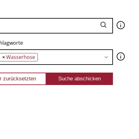
🛈
hlagworte
🛈
×
Wasserhose