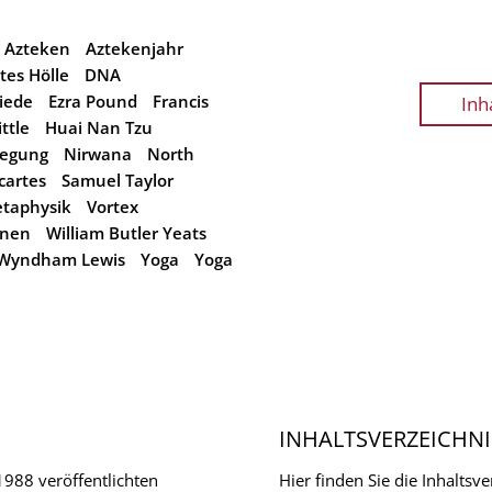
Azteken
Aztekenjahr
tes Hölle
DNA
riede
Ezra Pound
Francis
Inh
ttle
Huai Nan Tzu
egung
Nirwana
North
cartes
Samuel Taylor
etaphysik
Vortex
onen
William Butler Yeats
Wyndham Lewis
Yoga
Yoga
INHALTSVERZEICHNI
 1988 veröffentlichten
Hier finden Sie die Inhalts