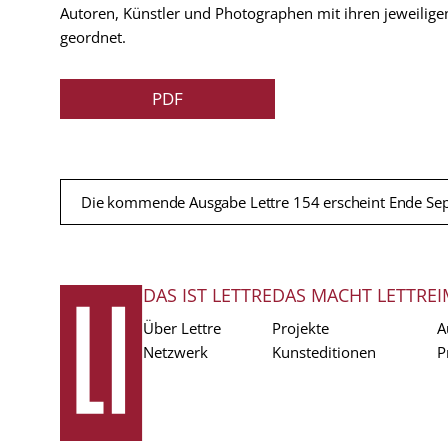
Autoren, Künstler und Photographen mit ihren jeweilige
geordnet.
PDF
Die kommende Ausgabe Lettre 154 erscheint Ende Se
DAS IST LETTRE
DAS MACHT LETTRE
I
FUSSZEILE
Über Lettre
Projekte
A
Netzwerk
Kunsteditionen
P