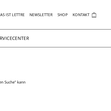
EKUNDÄRNAVIGATION
🛍
AS IST LETTRE
NEWSLETTER
SHOP
KONTAKT
RVICECENTER
ten Suche" kann