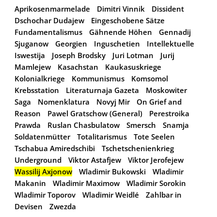
Aprikosenmarmelade
Dimitri Vinnik
Dissident
Dschochar Dudajew
Eingeschobene Sätze
Fundamentalismus
Gähnende Höhen
Gennadij
Sjuganow
Georgien
Inguschetien
Intellektuelle
Iswestija
Joseph Brodsky
Juri Lotman
Jurij
Mamlejew
Kasachstan
Kaukasuskriege
Kolonialkriege
Kommunismus
Komsomol
Krebsstation
Literaturnaja Gazeta
Moskowiter
Saga
Nomenklatura
Novyj Mir
On Grief and
Reason
Pawel Gratschow (General)
Perestroika
Prawda
Ruslan Chasbulatow
Smersch
Snamja
Soldatenmütter
Totalitarismus
Tote Seelen
Tschabua Amiredschibi
Tschetschenienkrieg
Underground
Viktor Astafjew
Viktor Jerofejew
Wassilij Axjonow
Wladimir Bukowski
Wladimir
Makanin
Wladimir Maximow
Wladimir Sorokin
Wladimir Toporov
Wladimir Weidlé
Zahlbar in
Devisen
Zwezda