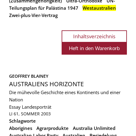
(Zusammengehörigkeit)
Ultra-Orthodoxe
UN-
Teilungsplan für Palästina 1947
Westaustralien
Zwei-plus-Vier-Vertrag
Inhaltsverzeichnis
GEOFFREY BLAINEY
AUSTRALIENS HORIZONTE
Die mühevolle Geschichte eines Kontinents und einer
Nation
Essay
Landesporträt
LI 61, SOMMER 2003
Schlagworte
Aborigines
Agrarprodukte
Australia Unlimited
Australian Labor Party
Australien
Besiedelung