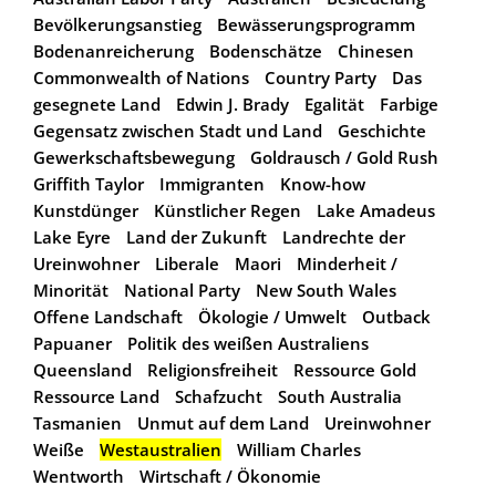
Bevölkerungsanstieg
Bewässerungsprogramm
Bodenanreicherung
Bodenschätze
Chinesen
Commonwealth of Nations
Country Party
Das
gesegnete Land
Edwin J. Brady
Egalität
Farbige
Gegensatz zwischen Stadt und Land
Geschichte
Gewerkschaftsbewegung
Goldrausch / Gold Rush
Griffith Taylor
Immigranten
Know-how
Kunstdünger
Künstlicher Regen
Lake Amadeus
Lake Eyre
Land der Zukunft
Landrechte der
Ureinwohner
Liberale
Maori
Minderheit /
Minorität
National Party
New South Wales
Offene Landschaft
Ökologie / Umwelt
Outback
Papuaner
Politik des weißen Australiens
Queensland
Religionsfreiheit
Ressource Gold
Ressource Land
Schafzucht
South Australia
Tasmanien
Unmut auf dem Land
Ureinwohner
Weiße
Westaustralien
William Charles
Wentworth
Wirtschaft / Ökonomie