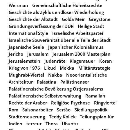
Weizman
Gemeinschaftliche Hoheitsrechte
Geschichte als Zyklus endloser Wiederholung
Geschichte der Altstadt
Golda Meir
Greystone
Gründungsverfassung der DDR
Heilige Stadt
International Style
Israelische Arbeitspartei
Israelische Souveränität über alle Teile der Stadt
Japanische Seele
Japanischer Kolonialismus
Jericho
Jerusalem
Jerusalem 2000 Masterplan
Jerusalemstein
Judenräte
Klagemauer
Koran
Krieg von 1976
Likud
Mekka
Militärstrategie
Mughrabi-Viertel
Nakba
Neoorientalistische
Architektur
Palästina
Palästinenser
Palästinensische Bevölkerung Ostjerusalems
Palästinensische Selbstverwaltung
Ramallah
Rechte der Araber
Religiöse Psychose
Ringviertel
Rom
Saisonarbeiter
Sertão
Siedlungspolitik
Stadterneuerung
Teddy Kollek
Teilungsplan für
Indien
terreur
Thora
Ubuntu