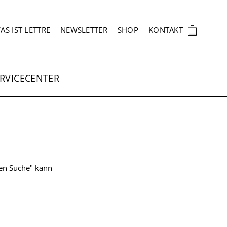
EKUNDÄRNAVIGATION
🛍
AS IST LETTRE
NEWSLETTER
SHOP
KONTAKT
RVICECENTER
ten Suche" kann