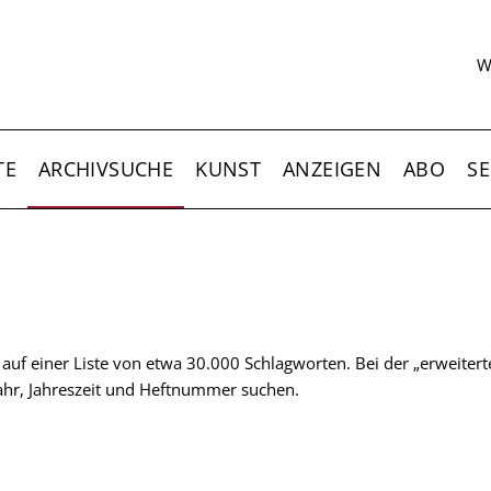
S
W
TE
ARCHIVSUCHE
KUNST
ANZEIGEN
ABO
SE
t auf einer Liste von etwa 30.000 Schlagworten. Bei der „erweiter
 Jahr, Jahreszeit und Heftnummer suchen.