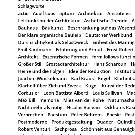
Schlagworte
actio
Adolf Loos
aptum
Architektur
Aristoteles
Leitfunktion der Architektur
Ästhetische Theorie
A
Bauhaus
Baukunst
Beschränkung auf das Wesentl
Der klare organische Bauleib
Deutscher Werkbund
Durchsichtigkeit als Selbstzweck
Einheit des Mannig
Emil Kaufmann
Erfahrung und Armut
Ernst Robert
Architekt
Exzentrische Formen
form follows functi
Großer Stil
Grostadtarchitektur
Hans Scharoun
H
Heine und die Folgen
Idee der Reduktion
Instituti
Joachim Winckelmann
Karl Kraus
Kegel
Klarheit 
Klarheit über Ziel und Zweck
Kugel
Kunst der Red
Corbusier
Leon Battista Alberti
Louis Sullivan
Mac
Max Bill
memoria
Mies van der Rohe
Naturnach
Nicht mehr als nötig
Nicolas Boileau
Ockhams Rasi
Verbrechen
Paestum
Peter Behrens
Poesie
Post
Postmoderne
Produktgestaltung
Quader
Quintili
Robert Venturi
Sachprosa
Schönheit aus Genauigk