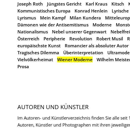
Joseph Roth
Jüngstes Gericht
Karl Kraus
Kitsch
Kommunistisches Europa
Konrad Henlein
Lyrische
Lyrismus
Mein Kampf
Milan Kundera
Mitteleuro
Dämonen wie der Antisemitismus
Moderne
Monst
Nationalismus
Nebel unserer Gegenwart
Nebelfrei
Österreich
Peripherie
Revolution
Robert Musil
europäischste Kunst
Romancier als absoluter Autor
Tragisches Dilemma
Überinterpretation
Ultramode
Vielvölkerheimat
Wiener Moderne
Wilhelm Meiste
Prosa
AUTOREN UND KÜNSTLER
Im Autoren- und Künstlerverzeichnis finden Sie alle seit
Autoren, Künstler und Photographen mit ihren jeweilige