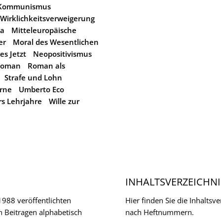
Kommunismus
 Wirklichkeitsverweigerung
pa
Mitteleuropäische
er
Moral des Wesentlichen
es Jetzt
Neopositivismus
Roman
Roman als
Strafe und Lohn
rne
Umberto Eco
rs Lehrjahre
Wille zur
INHALTSVERZEICHNI
 1988 veröffentlichten
Hier finden Sie die Inhalts
n Beitragen alphabetisch
nach Heftnummern.