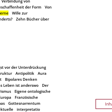
Verbindung von
schaffenheit der Form
Von
erne
Wille zur
nderts?
Zehn Bücher über
st vor der Unterdrückung
truktur
Antipolitik
Aura
t
Bipolares Denken
s Leben ist anderswo
Der
rismus
Eigene ontologische
Europa
Französische
pas
Gottesnarrentum
Inh
ektuelle
interpretatio