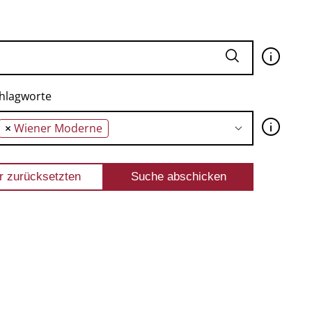
🛈
hlagworte
🛈
×
Wiener Moderne