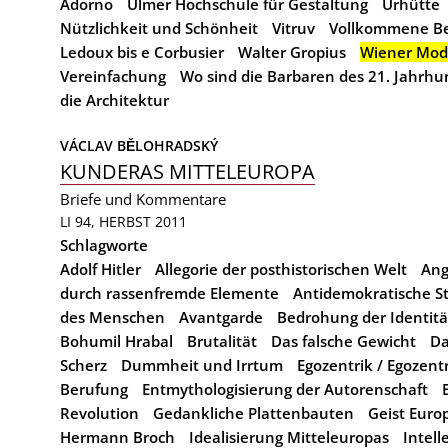
Adorno
Ulmer Hochschule für Gestaltung
Urhütte
Nützlichkeit und Schönheit
Vitruv
Vollkommene Be
Ledoux bis e Corbusier
Walter Gropius
Wiener Mod
Vereinfachung
Wo sind die Barbaren des 21. Jahrhu
die Architektur
VÁCLAV BĚLOHRADSKÝ
KUNDERAS MITTELEUROPA
Briefe und Kommentare
LI 94, HERBST 2011
Schlagworte
Adolf Hitler
Allegorie der posthistorischen Welt
Ang
durch rassenfremde Elemente
Antidemokratische S
des Menschen
Avantgarde
Bedrohung der Identitä
Bohumil Hrabal
Brutalität
Das falsche Gewicht
Da
Scherz
Dummheit und Irrtum
Egozentrik / Egozent
Berufung
Entmythologisierung der Autorenschaft
Revolution
Gedankliche Plattenbauten
Geist Euro
Hermann Broch
Idealisierung Mitteleuropas
Intell