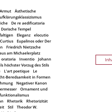
Armut
Ästhetische
ufklärungsklassizismus
iche
De re aedificatoria
Dorische Tempel
faltigen
Eleganz
elocutio
 Curtius
Eupalinos oder Der
on
Friedrich Nietzsche
aus am Michaelerplatz
o oratoria
Inventio
Johann
Inh
als höchster Vorzug des Stils
e
L'art poetique
Le
ht-Beredsamkeit in Formen
ahmung
Negativer Kanon
ermesser
Ornament und
funktionalismus
an
Rhetorik
Rhetorizität
eit
Stil
Theodor W.