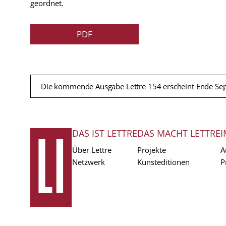
geordnet.
PDF
Die kommende Ausgabe Lettre 154 erscheint Ende Se
DAS IST LETTRE
DAS MACHT LETTRE
I
FUSSZEILE
Über Lettre
Projekte
A
Netzwerk
Kunsteditionen
P