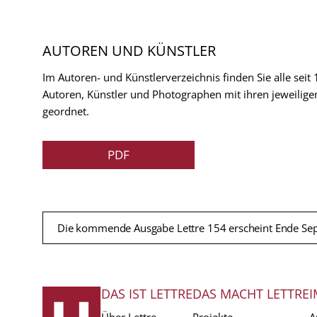
AUTOREN UND KÜNSTLER
Im Autoren- und Künstlerverzeichnis finden Sie alle seit
Autoren, Künstler und Photographen mit ihren jeweilige
geordnet.
PDF
Die kommende Ausgabe Lettre 154 erscheint Ende Se
DAS IST LETTRE
DAS MACHT LETTRE
I
FUSSZEILE