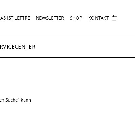
EKUNDÄRNAVIGATION
🛍
AS IST LETTRE
NEWSLETTER
SHOP
KONTAKT
RVICECENTER
ten Suche" kann