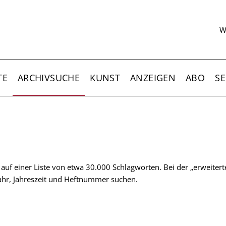
S
W
TE
ARCHIVSUCHE
KUNST
ANZEIGEN
ABO
SE
t auf einer Liste von etwa 30.000 Schlagworten. Bei der „erweiter
 Jahr, Jahreszeit und Heftnummer suchen.