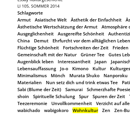
LI 105, SOMMER 2014
Schlagworte
Armut
Asiatische Welt
Ästhetik der Einfachheit
Äs
Ästhetische Wertschätzung der Armut
Atmosphäre d
Ausgeglichenheit
Ausgereifte Schönheit
Authentizi
China
Demut
Ehrfurcht vor dem alltäglichen Lebe
Flüchtige Schönheit
Fortschreiten der Zeit
Frieden
Gemeinschaft mit der Natur
Grüner Tee
Gutes Le
Augenblick leben
Interessantheit
Japan
Japanisc
Lebensauffassung
Jo-o
Kimono
Kultur
Kulturge
Minimalismus
Mönch
Murata Shuko
Nanporoku
Materialien
Nun setz dich und trink etwas Tee
Pat
Sabi (Blume der Zeit)
Samurai
Schmerzhafte Poesi
shoin
Spirituelle Schulung
Spur
Spuren der Zeit
Teezeremonie
Unvollkommenheit
Verzicht auf all
wabichado
wabigokoro
Wohnkultur
Zen
Zen-Bu