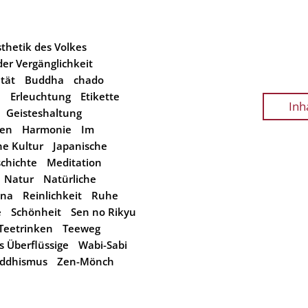
thetik des Volkes
er Vergänglichkeit
tät
Buddha
chado
n
Erleuchtung
Etikette
Inh
Geisteshaltung
ben
Harmonie
Im
he Kultur
Japanische
schichte
Meditation
Natur
Natürliche
ina
Reinlichkeit
Ruhe
e
Schönheit
Sen no Rikyu
Teetrinken
Teeweg
es Überflüssige
Wabi-Sabi
ddhismus
Zen-Mönch