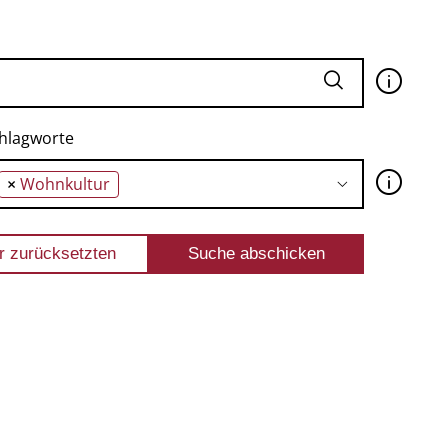
🛈
hlagworte
🛈
×
Wohnkultur