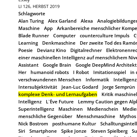
LI 126, HERBST 2019
Schlagworte
Alan Turing
Alex Garland
Alexa
Analogiebildunge
Maschine
App
Arkanbereiche menschlicher Komp
Blade Runner
Computer
counterculture Impuls
C
Learning
Denkmaschine
Der zweite Tod des Ramó
Poesie
Devianz Kino
Digitalrechner
Elektronenre
einer maschinellen Intelligenz auf menschlichem Ni
Assistant
Google Brain
Google DeepMind Architekt
Her
humanoid robots
I Robot
Imitationsspiel
in 
verschwundenen Menschen
Informatik
Intelligenz
Intersubjektivität
Jean-Luc Godard
Jorge Semprún
komplexe Denk- und Lernaufgaben
Kritik maschinel
Intelligenz
L`Ève Future
Lemmy Caution gegen Alp
Superintelligenz
Maschinen
Medienschein
Medie
menschliche Gegenüber
Menschmaschine
Mythos
Nick Bostrom
posthumane Kultur
Schalltungsintel
Siri
Smartphone
Spike Jonze
Steven Spielberg
Su