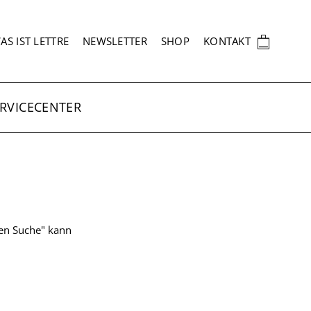
EKUNDÄRNAVIGATION
🛍
AS IST LETTRE
NEWSLETTER
SHOP
KONTAKT
RVICECENTER
ten Suche" kann