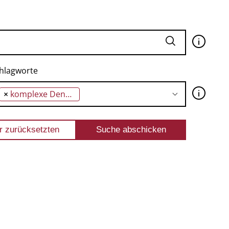
🛈
hlagworte
🛈
×
komplexe Denk- und Lernaufgaben