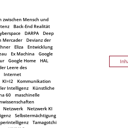
n zwischen Mensch und
etenz
Back-End Realität
yberspace
DARPA
Deep
n Mercader
Devianz der
chner
Eliza
Entwicklung
veau
Ex Machina
Google
ur
Google Home
HAL
Inh
der Leere des
Internet
KI=I2
Kommunikation
ler Intelligenz
Künstliche
ha 60
maschinelle
nwissenschaften
Netzwerk
Netzwerk KI
ligenz
Selbstermächtigung
perintelligenz
Tamagotchi