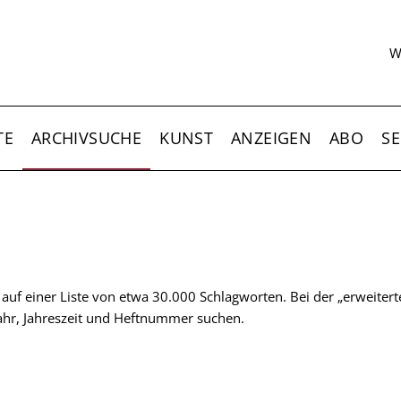
S
W
TE
ARCHIVSUCHE
KUNST
ANZEIGEN
ABO
SE
t auf einer Liste von etwa 30.000 Schlagworten. Bei der „erweiter
 Jahr, Jahreszeit und Heftnummer suchen.