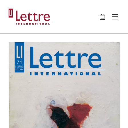
Direkt
zum
🛍
⋮
Inhalt