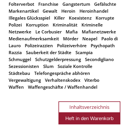
Folterverbot
Franchise
Gangstertum
Gefälschte
Markenartikel
Gewalt
Heroin
Heroinhandel
Illegales Glücksspiel
Killer
Koexistenz
Korrupte
Polizei
Korruption
Kriminalität
Kriminelle
Netzwerke
Le Corbusier
Mafia
Mafianetzwerke
Medienaufmerksamkeit
Mörder
Neapel
Paolo di
Lauro
Polizeirazzien
Polizeiverhöre
Psychopath
Razzia
Sauberkeit der Städte
Scampia
Schmuggel
Schutzgelderpressung
Secondigliano
Sezessionisten
Slum
Soziale Kontrolle
Städtebau
Telefongespräche abhören
Vergewaltigung
Verhaltenskodex
Viterbo
Waffen
Waffengeschäfte / Waffenhandel
Inhaltsverzeichnis