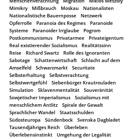
Menschenverachtung
Migration
Miklós Mészöly
Mimikry
Mißbrauch
Moskau
Nationalisten
Nationalistische Bauernposse
Netzwerk
Opferrolle
Paranoia des Regimes
Paranoide
Systeme
Paranoider Irrglaube
Pogrom
Postkommunismus
Privatarmee
Privateigentum
Real existierender Sozialismus
Realitätssinn
Reise
Richard Swartz
Rolle des Ignoranten
Sabotage
Schattenwirtschaft
Schlacht auf dem
Amselfeld
Schwarzmarkt
Securitate
Selbsterhaltung
Selbstverachtung
Selbstwertgefühl
Siebenbürger Krautrouladen
Simulation
Sklavenmentalität
Souveränität
Sowjetischer Imperialismus
Sozialismus mit
menschlichem Antlitz
Spirale der Gewalt
Sprachlicher Wandel
Staatsschulden
Südosteuropa
Sündenbock
Svenska Dagbladet
Tausendjähriges Reich
Überleben
Überlebensinstinkt
Umgehung der Legalität