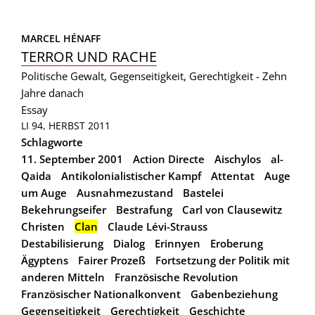
MARCEL HÉNAFF
TERROR UND RACHE
Politische Gewalt, Gegenseitigkeit, Gerechtigkeit - Zehn
Jahre danach
Essay
LI 94, HERBST 2011
Schlagworte
11. September 2001
Action Directe
Aischylos
al-
Qaida
Antikolonialistischer Kampf
Attentat
Auge
um Auge
Ausnahmezustand
Bastelei
Bekehrungseifer
Bestrafung
Carl von Clausewitz
Christen
Clan
Claude Lévi-Strauss
Destabilisierung
Dialog
Erinnyen
Eroberung
Ägyptens
Fairer Prozeß
Fortsetzung der Politik mit
anderen Mitteln
Französische Revolution
Französischer Nationalkonvent
Gabenbeziehung
Gegenseitigkeit
Gerechtigkeit
Geschichte