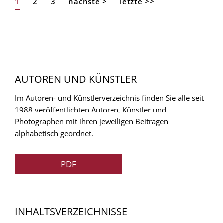
Aktuelle
1
Page
2
Page
3
Nächste
nächste >
Letzte
letzte >>
Seitennummerierung
Seite
Seite
Seite
AUTOREN UND KÜNSTLER
Im Autoren- und Künstlerverzeichnis finden Sie alle seit
1988 veröffentlichten Autoren, Künstler und
Photographen mit ihren jeweiligen Beitragen
alphabetisch geordnet.
PDF
INHALTSVERZEICHNISSE