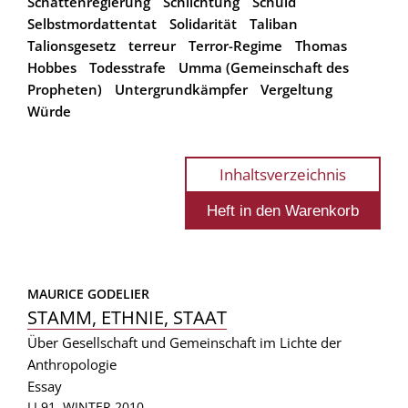
Schattenregierung
Schlichtung
Schuld
Selbstmordattentat
Solidarität
Taliban
Talionsgesetz
terreur
Terror-Regime
Thomas
Hobbes
Todesstrafe
Umma (Gemeinschaft des
Propheten)
Untergrundkämpfer
Vergeltung
Würde
Inhaltsverzeichnis
MAURICE GODELIER
STAMM, ETHNIE, STAAT
Über Gesellschaft und Gemeinschaft im Lichte der
Anthropologie
Essay
LI 91, WINTER 2010