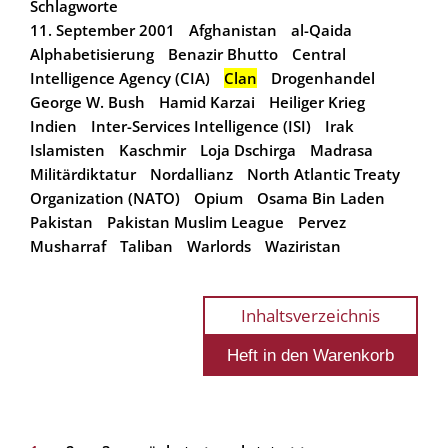
Schlagworte
11. September 2001
Afghanistan
al-Qaida
Alphabetisierung
Benazir Bhutto
Central
Intelligence Agency (CIA)
Clan
Drogenhandel
George W. Bush
Hamid Karzai
Heiliger Krieg
Indien
Inter-Services Intelligence (ISI)
Irak
Islamisten
Kaschmir
Loja Dschirga
Madrasa
Militärdiktatur
Nordallianz
North Atlantic Treaty
Organization (NATO)
Opium
Osama Bin Laden
Pakistan
Pakistan Muslim League
Pervez
Musharraf
Taliban
Warlords
Waziristan
Inhaltsverzeichnis