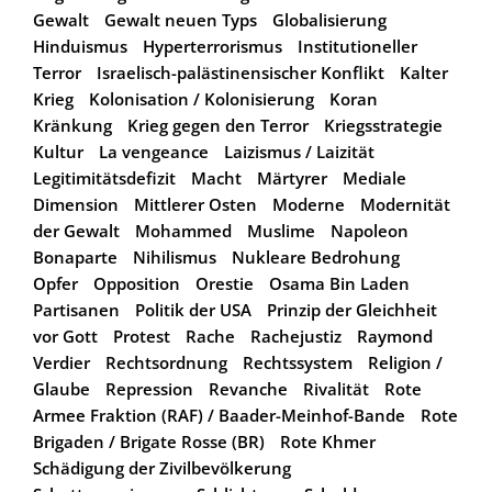
Gewalt
Gewalt neuen Typs
Globalisierung
Hinduismus
Hyperterrorismus
Institutioneller
Terror
Israelisch-palästinensischer Konflikt
Kalter
Krieg
Kolonisation / Kolonisierung
Koran
Kränkung
Krieg gegen den Terror
Kriegsstrategie
Kultur
La vengeance
Laizismus / Laizität
Legitimitätsdefizit
Macht
Märtyrer
Mediale
Dimension
Mittlerer Osten
Moderne
Modernität
der Gewalt
Mohammed
Muslime
Napoleon
Bonaparte
Nihilismus
Nukleare Bedrohung
Opfer
Opposition
Orestie
Osama Bin Laden
Partisanen
Politik der USA
Prinzip der Gleichheit
vor Gott
Protest
Rache
Rachejustiz
Raymond
Verdier
Rechtsordnung
Rechtssystem
Religion /
Glaube
Repression
Revanche
Rivalität
Rote
Armee Fraktion (RAF) / Baader-Meinhof-Bande
Rote
Brigaden / Brigate Rosse (BR)
Rote Khmer
Schädigung der Zivilbevölkerung