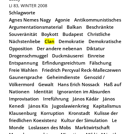
LI 83, WINTER 2008
Schlagworte
Agnes Nemes Nagy
Agonie
Antikommunistisches
Argumentationsmaterial
Balkan
Beschränkte
Souveränität
Boykott
Budapest
Christliche
Nächstenliebe
Clan
Demokratie
Demokratische
Opposition
Der andere nebenan
Diktatur
Drogenschmuggel
Duckmäuserei
Einreise
Entspannung
Erfindungsreichtum
Fälschung
Freie Wahlen
Friedrich Percyval Reck-Malleczewen
Gaunersprache
Geheimdienste
Genozid /
Völkermord
Gewalt
Hans Erich Nossack
Haß auf
Nationen
Identität
Ignoranten im Absurden
Improvisation
Irreführung
János Kádár
János
Kenedi
János Kis
Jugoslawienkrieg
Kapitalismus
Klausenburg
Korruption
Kronstadt
Kulisse der
friedlichen Koexistenz
Kultur der Simulation
Le
Monde
Loslassen des Mobs
Marktwirtschaft