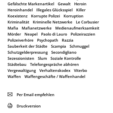
Gefälschte Markenartikel
Gewalt
Heroin
Heroinhandel
Illegales Glücksspiel
Killer
Koexistenz
Korrupte Polizei
Korruption
Kriminalität
Kriminelle Netzwerke
Le Corbusier
Mafia
Mafianetzwerke
Medienaufmerksamkeit
Mörder
Neapel
Paolo di Lauro
Polizeirazzien
Polizeiverhöre
Psychopath
Razzia
Sauberkeit der Städte
Scampia
Schmuggel
Schutzgelderpressung
Secondigliano
Sezessionisten
Slum
Soziale Kontrolle
Städtebau
Telefongespräche abhören
Vergewaltigung
Verhaltenskodex
Viterbo
Waffen
Waffengeschäfte / Waffenhandel
📧
Per Email empfehlen
🖨
Druckversion