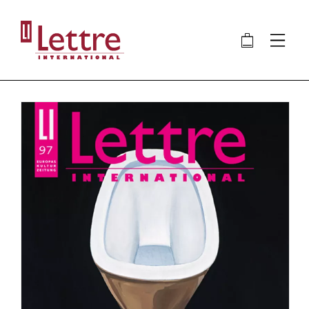
Direkt
zum
🛍
⋮
Inhalt