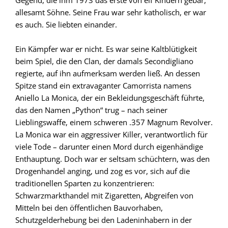
Gegend, die ihm 1973 das erste von elf Kindern gebar,
allesamt Söhne. Seine Frau war sehr katholisch, er war
es auch. Sie liebten einander.
Ein Kämpfer war er nicht. Es war seine Kaltblütigkeit
beim Spiel, die den Clan, der damals Secondigliano
regierte, auf ihn aufmerksam werden ließ. An dessen
Spitze stand ein extravaganter Camorrista namens
Aniello La Monica, der ein Bekleidungsgeschäft führte,
das den Namen „Python“ trug – nach seiner
Lieblingswaffe, einem schweren .357 Magnum Revolver.
La Monica war ein aggressiver Killer, verantwortlich für
viele Tode – darunter einen Mord durch eigenhändige
Enthauptung. Doch war er seltsam schüchtern, was den
Drogenhandel anging, und zog es vor, sich auf die
traditionellen Sparten zu konzentrieren:
Schwarzmarkthandel mit Zigaretten, Abgreifen von
Mitteln bei den öffentlichen Bauvorhaben,
Schutzgelderhebung bei den Ladeninhabern in der