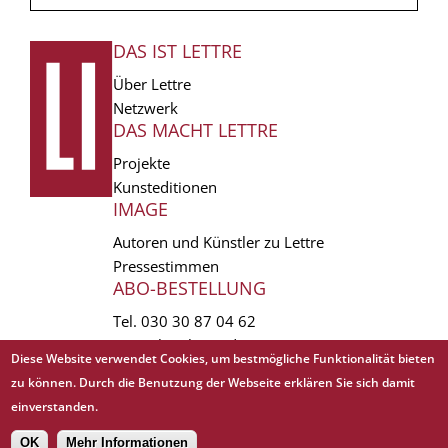
DAS IST LETTRE
FUSSZEILE
Über Lettre
Netzwerk
DAS MACHT LETTRE
Projekte
Kunsteditionen
IMAGE
Autoren und Künstler zu Lettre
Pressestimmen
ABO-BESTELLUNG
Tel.
030 30 87 04 62
vertrieb(at)lettre.de
Diese Website verwendet Cookies, um bestmögliche Funktionalität bieten
zu können. Durch die Benutzung der Webseite erklären Sie sich damit
Copyright © 1988 - 2026 Lettre International. All rights reserved.
einverstanden.
EXTRA
AGB
Abo kündigen
Datenschutz
Impressum
Links
Mediadaten
𝗳
OK
Mehr Informationen