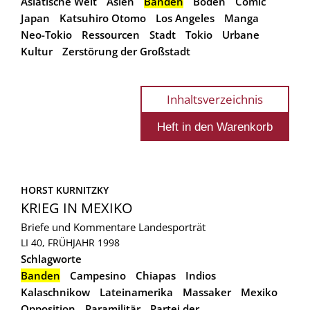
Asiatische Welt
Asien
Banden
Boden
Comic
Japan
Katsuhiro Otomo
Los Angeles
Manga
Neo-Tokio
Ressourcen
Stadt
Tokio
Urbane
Kultur
Zerstörung der Großstadt
Inhaltsverzeichnis
HORST KURNITZKY
KRIEG IN MEXIKO
Briefe und Kommentare
Landesporträt
LI 40, FRÜHJAHR 1998
Schlagworte
Banden
Campesino
Chiapas
Indios
Kalaschnikow
Lateinamerika
Massaker
Mexiko
Opposition
Paramilitär
Partei der