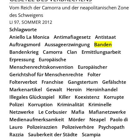
Vom Reich der Camorra und der neapolitanischen Zone
des Schweigens
LI 97, SOMMER 2012
Schlagworte
Aniello La Monica
Antimafiagesetz
Antistaat
Auftragsmord
Aussageerzwingung
Banden
Bandenkrieg
Camorra
Clan
Ermittlungsarbeit
Erpressung
Europäische
Menschenrechtskonvention
Europäischer
Gerichtshof für Menschenrechte
Folter
Folterverbot
Franchise
Gangstertum
Gefälschte
Markenartikel
Gewalt
Heroin
Heroinhandel
Illegales Glücksspiel
Killer
Koexistenz
Korrupte
Polizei
Korruption
Kriminalität
Kriminelle
Netzwerke
Le Corbusier
Mafia
Mafianetzwerke
Medienaufmerksamkeit
Mörder
Neapel
Paolo di
Lauro
Polizeirazzien
Polizeiverhöre
Psychopath
Razzia
Sauberkeit der Städte
Scampia