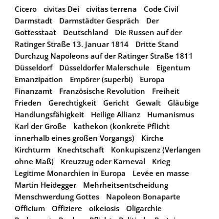
Cicero
civitas Dei
civitas terrena
Code Civil
Darmstadt
Darmstädter Gespräch
Der
Gottesstaat
Deutschland
Die Russen auf der
Ratinger Straße 13. Januar 1814
Dritte Stand
Durchzug Napoleons auf der Ratinger Straße 1811
Düsseldorf
Düsseldorfer Malerschule
Eigentum
Emanzipation
Empörer (superbi)
Europa
Finanzamt
Französische Revolution
Freiheit
Frieden
Gerechtigkeit
Gericht
Gewalt
Gläubige
Handlungsfähigkeit
Heilige Allianz
Humanismus
Karl der Große
kathekon (konkrete Pflicht
innerhalb eines großen Vorgangs)
Kirche
Kirchturm
Knechtschaft
Konkupiszenz (Verlangen
ohne Maß)
Kreuzzug oder Karneval
Krieg
Legitime Monarchien in Europa
Levée en masse
Martin Heidegger
Mehrheitsentscheidung
Menschwerdung Gottes
Napoleon Bonaparte
Officium
Offiziere
oikeiosis
Oligarchie