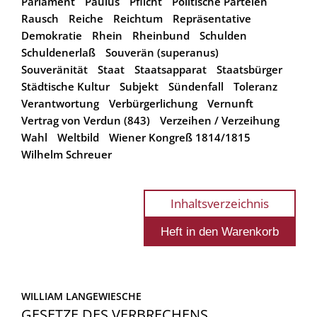
Parlament
Paulus
Pflicht
Politische Parteien
Rausch
Reiche
Reichtum
Repräsentative
Demokratie
Rhein
Rheinbund
Schulden
Schuldenerlaß
Souverän (superanus)
Souveränität
Staat
Staatsapparat
Staatsbürger
Städtische Kultur
Subjekt
Sündenfall
Toleranz
Verantwortung
Verbürgerlichung
Vernunft
Vertrag von Verdun (843)
Verzeihen / Verzeihung
Wahl
Weltbild
Wiener Kongreß 1814/1815
Wilhelm Schreuer
Inhaltsverzeichnis
WILLIAM LANGEWIESCHE
GESETZE DES VERBRECHENS