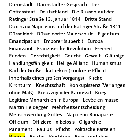
Darmstadt
Darmstädter Gespräch
Der
Gottesstaat
Deutschland
Die Russen auf der
Ratinger Straße 13. Januar 1814
Dritte Stand
Durchzug Napoleons auf der Ratinger Straße 1811
Düsseldorf
Düsseldorfer Malerschule
Eigentum
Emanzipation
Empörer (superbi)
Europa
Finanzamt
Französische Revolution
Freiheit
Frieden
Gerechtigkeit
Gericht
Gewalt
Gläubige
Handlungsfähigkeit
Heilige Allianz
Humanismus
Karl der Große
kathekon (konkrete Pflicht
innerhalb eines großen Vorgangs)
Kirche
Kirchturm
Knechtschaft
Konkupiszenz (Verlangen
ohne Maß)
Kreuzzug oder Karneval
Krieg
Legitime Monarchien in Europa
Levée en masse
Martin Heidegger
Mehrheitsentscheidung
Menschwerdung Gottes
Napoleon Bonaparte
Officium
Offiziere
oikeiosis
Oligarchie
Parlament
Paulus
Pflicht
Politische Parteien
Rausch
Reiche
Reichtum
Repräsentative