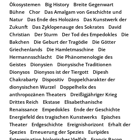
Ökosystemen
Big History
Breite Gegenwart
Bühne
Chor
Das Amalgam von Geschichte und
Natur
Das Ende des Holozäns
Das Kunstwerk der
Zukunft
Das Zyklopenauge des Sokrates
David
Christian
Der Sturm
Der Tod des Empedokles
Die
Bakchen
Die Geburt der Tragödie
Die Götter
Griechenlands
Die Hamletmaschine
Die
Hermannsschlacht
Die Phänomenologie des
Geistes
Dionysien
Dionysische Traditionen
Dionysos
Dionysos ist der Tiergott
Dipesh
Chakrabarty
Dispositiv
Doppelcharakter der
dionysischen Wurzel
Doppelhelix des
anthropozänen Theaters
Dreißigjähriger Krieg
Drittes Reich
Ekstase
Elisabethanische
Renaissance
Empedokles
Ende der Geschichte
Energiefeld des tragischen Kunstwerks
Episches
Theater
Erdgeschichte
Ereignishorizont
Erhalt der
Spezies
Erneuerung der Spezies
Euripides
Extermination biologischer Vielfalt
Francis Bacon