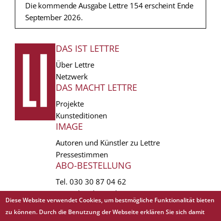
Die kommende Ausgabe Lettre 154 erscheint Ende
September 2026.
DAS IST LETTRE
FUSSZEILE
Über Lettre
Netzwerk
DAS MACHT LETTRE
Projekte
Kunsteditionen
IMAGE
Autoren und Künstler zu Lettre
Pressestimmen
ABO-BESTELLUNG
Tel.
030 30 87 04 62
vertrieb(at)lettre.de
Diese Website verwendet Cookies, um bestmögliche Funktionalität bieten
zu können. Durch die Benutzung der Webseite erklären Sie sich damit