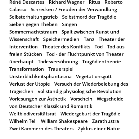
Réné Descartes
Richard Wagner
Ritus
Roberto
Calasso
Schrecken / Freuden der Verwandlung
Selbsterhaltungstrieb
Selbstmord der Tragödie
Sieben gegen Theben
Singen
Sommernachtstraum
Spalt zwischen Kunst und
Wissenschaft
Speichermedien
Tanz
Theater der
Intervention
Theater des Konflikts
Tod
Tod aus
freien Stücken
Tod - der Fluchtpunkt von Theater
überhaupt
Todesversöhnung
Tragödientheorie
Transformation
Trauerspiel
Unsterblichkeitsphantasma
Vegetationsgott
Verlust der Utopie
Versuch der Wiederbelebung des
Tragischen
vollständig physiologische Revolution
Vorlesungen zur Ästhetik
Vorschein
Wegscheide
von Deutscher Klassik und Romantik
Weltbiodiversitätsrat
Wiedergeburt der Tragödie
Wilhelm Tell
William Shakespeare
Zarathustra
Zwei Kammern des Theaters
Zyklus einer Natur