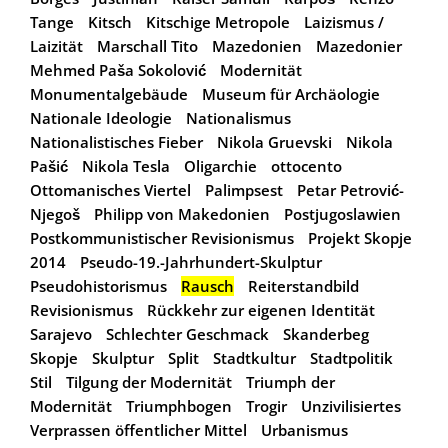
Tange
Kitsch
Kitschige Metropole
Laizismus /
Laizität
Marschall Tito
Mazedonien
Mazedonier
Mehmed Paša Sokolović
Modernität
Monumentalgebäude
Museum für Archäologie
Nationale Ideologie
Nationalismus
Nationalistisches Fieber
Nikola Gruevski
Nikola
Pašić
Nikola Tesla
Oligarchie
ottocento
Ottomanisches Viertel
Palimpsest
Petar Petrović-
Njegoš
Philipp von Makedonien
Postjugoslawien
Postkommunistischer Revisionismus
Projekt Skopje
2014
Pseudo-19.-Jahrhundert-Skulptur
Pseudohistorismus
Rausch
Reiterstandbild
Revisionismus
Rückkehr zur eigenen Identität
Sarajevo
Schlechter Geschmack
Skanderbeg
Skopje
Skulptur
Split
Stadtkultur
Stadtpolitik
Stil
Tilgung der Modernität
Triumph der
Modernität
Triumphbogen
Trogir
Unzivilisiertes
Verprassen öffentlicher Mittel
Urbanismus