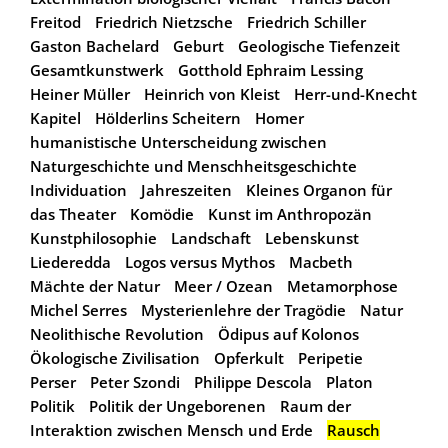
Freitod
Friedrich Nietzsche
Friedrich Schiller
Gaston Bachelard
Geburt
Geologische Tiefenzeit
Gesamtkunstwerk
Gotthold Ephraim Lessing
Heiner Müller
Heinrich von Kleist
Herr-und-Knecht
Kapitel
Hölderlins Scheitern
Homer
humanistische Unterscheidung zwischen
Naturgeschichte und Menschheitsgeschichte
Individuation
Jahreszeiten
Kleines Organon für
das Theater
Komödie
Kunst im Anthropozän
Kunstphilosophie
Landschaft
Lebenskunst
Liederedda
Logos versus Mythos
Macbeth
Mächte der Natur
Meer / Ozean
Metamorphose
Michel Serres
Mysterienlehre der Tragödie
Natur
Neolithische Revolution
Ödipus auf Kolonos
Ökologische Zivilisation
Opferkult
Peripetie
Perser
Peter Szondi
Philippe Descola
Platon
Politik
Politik der Ungeborenen
Raum der
Interaktion zwischen Mensch und Erde
Rausch