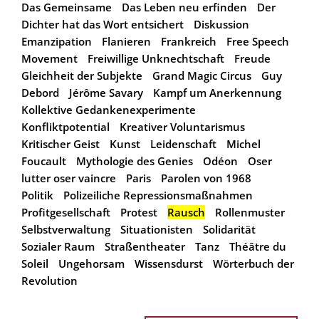
Das Gemeinsame
Das Leben neu erfinden
Der
Dichter hat das Wort entsichert
Diskussion
Emanzipation
Flanieren
Frankreich
Free Speech
Movement
Freiwillige Unknechtschaft
Freude
Gleichheit der Subjekte
Grand Magic Circus
Guy
Debord
Jérôme Savary
Kampf um Anerkennung
Kollektive Gedankenexperimente
Konfliktpotential
Kreativer Voluntarismus
Kritischer Geist
Kunst
Leidenschaft
Michel
Foucault
Mythologie des Genies
Odéon
Oser
lutter oser vaincre
Paris
Parolen von 1968
Politik
Polizeiliche Repressionsmaßnahmen
Profitgesellschaft
Protest
Rausch
Rollenmuster
Selbstverwaltung
Situationisten
Solidarität
Sozialer Raum
Straßentheater
Tanz
Théâtre du
Soleil
Ungehorsam
Wissensdurst
Wörterbuch der
Revolution