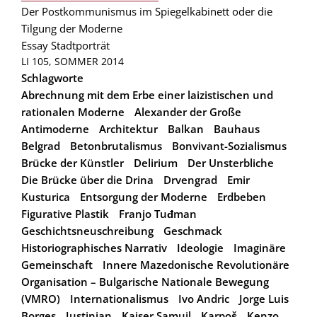
Der Postkommunismus im Spiegelkabinett oder die
Tilgung der Moderne
Essay
Stadtporträt
LI 105, SOMMER 2014
Schlagworte
Abrechnung mit dem Erbe einer laizistischen und
rationalen Moderne
Alexander der Große
Antimoderne
Architektur
Balkan
Bauhaus
Belgrad
Betonbrutalismus
Bonvivant-Sozialismus
Brücke der Künstler
Delirium
Der Unsterbliche
Die Brücke über die Drina
Drvengrad
Emir
Kusturica
Entsorgung der Moderne
Erdbeben
Figurative Plastik
Franjo Tuđman
Geschichtsneuschreibung
Geschmack
Historiographisches Narrativ
Ideologie
Imaginäre
Gemeinschaft
Innere Mazedonische Revolutionäre
Organisation – Bulgarische Nationale Bewegung
(VMRO)
Internationalismus
Ivo Andric
Jorge Luis
Borges
Justinian
Kaiser Samuil
Karpoš
Kenzo