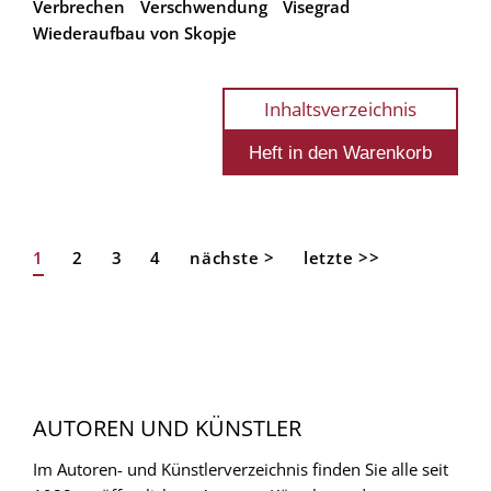
Verbrechen
Verschwendung
Visegrad
Wiederaufbau von Skopje
Inhaltsverzeichnis
Aktuelle
1
Page
2
Page
3
Page
4
Nächste
nächste >
Letzte
letzte >>
Seitennummerierung
Seite
Seite
Seite
AUTOREN UND KÜNSTLER
Im Autoren- und Künstlerverzeichnis finden Sie alle seit