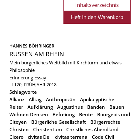
Inhaltsverzeichnis
HANNES BÖHRINGER
RUSSEN AM RHEIN
Mein bürgerliches Weltbild mit Kirchturm und etwas
Philosophie
Erinnerung
Essay
LI 120, FRÜHJAHR 2018
Schlagworte
Allianz
Alltag
Anthropozän
Apokalyptische
Reiter
Aufklärung
Augustinus
Banden
Bauen
Wohnen Denken
Befreiung
Beute
Bourgeois und
Citoyen
Bürgerliche Gesellschaft
Bürgerrechte
Christen
Christentum
Christliches Abendland
Cicero
civitas Dei
civitas terrena
Code Civil