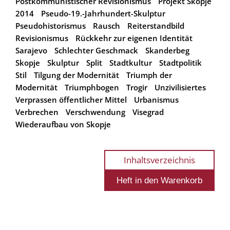
Postkommunistischer Revisionismus
Projekt Skopje
2014
Pseudo-19.-Jahrhundert-Skulptur
Pseudohistorismus
Rausch
Reiterstandbild
Revisionismus
Rückkehr zur eigenen Identität
Sarajevo
Schlechter Geschmack
Skanderbeg
Skopje
Skulptur
Split
Stadtkultur
Stadtpolitik
Stil
Tilgung der Modernität
Triumph der
Modernität
Triumphbogen
Trogir
Unzivilisiertes
Verprassen öffentlicher Mittel
Urbanismus
Verbrechen
Verschwendung
Visegrad
Wiederaufbau von Skopje
Inhaltsverzeichnis