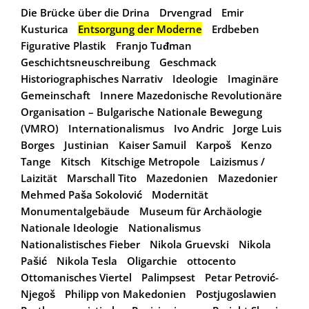
Die Brücke über die Drina
Drvengrad
Emir
Kusturica
Entsorgung der Moderne
Erdbeben
Figurative Plastik
Franjo Tuđman
Geschichtsneuschreibung
Geschmack
Historiographisches Narrativ
Ideologie
Imaginäre
Gemeinschaft
Innere Mazedonische Revolutionäre
Organisation – Bulgarische Nationale Bewegung
(VMRO)
Internationalismus
Ivo Andric
Jorge Luis
Borges
Justinian
Kaiser Samuil
Karpoš
Kenzo
Tange
Kitsch
Kitschige Metropole
Laizismus /
Laizität
Marschall Tito
Mazedonien
Mazedonier
Mehmed Paša Sokolović
Modernität
Monumentalgebäude
Museum für Archäologie
Nationale Ideologie
Nationalismus
Nationalistisches Fieber
Nikola Gruevski
Nikola
Pašić
Nikola Tesla
Oligarchie
ottocento
Ottomanisches Viertel
Palimpsest
Petar Petrović-
Njegoš
Philipp von Makedonien
Postjugoslawien