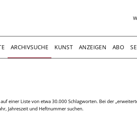
S
W
TE
ARCHIVSUCHE
KUNST
ANZEIGEN
ABO
SE
t auf einer Liste von etwa 30.000 Schlagworten. Bei der „erweiter
 Jahr, Jahreszeit und Heftnummer suchen.