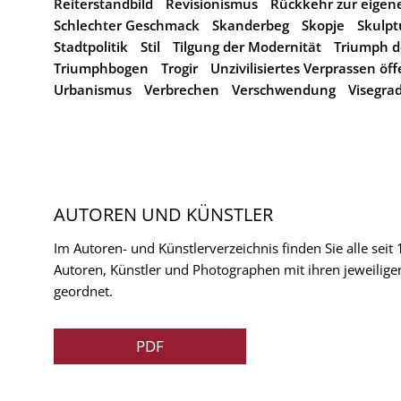
Reiterstandbild
Revisionismus
Rückkehr zur eigene
Schlechter Geschmack
Skanderbeg
Skopje
Skulpt
Stadtpolitik
Stil
Tilgung der Modernität
Triumph d
Triumphbogen
Trogir
Unzivilisiertes Verprassen öff
Urbanismus
Verbrechen
Verschwendung
Visegra
AUTOREN UND KÜNSTLER
Im Autoren- und Künstlerverzeichnis finden Sie alle seit
Autoren, Künstler und Photographen mit ihren jeweilige
geordnet.
PDF