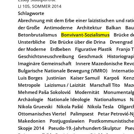
LI 105, SOMMER 2014
Schlagworte
Abrechnung mit dem Erbe einer laizistischen und ra
der Große
Antimoderne
Architektur
Balkan
Bau
Betonbrutalismus
Bonvivant-Sozialismus
Brücke d
Unsterbliche
Die Brücke über die Drina
Drvengrad
der Moderne
Erdbeben
Figurative Plastik
Franjo
Geschichtsneuschreibung
Geschmack
Historiograp
Imaginäre Gemeinschaft
Innere Mazedonische Revol
Bulgarische Nationale Bewegung (VMRO)
Internati
Luis Borges
Justinian
Kaiser Samuil
Karpoš
Kenz
Metropole
Laizismus / Laizität
Marschall Tito
Maz
Mehmed Paša Sokolović
Modernität
Monumental
Archäologie
Nationale Ideologie
Nationalismus
N
Nikola Gruevski
Nikola Pašić
Nikola Tesla
Oligarc
Ottomanisches Viertel
Palimpsest
Petar Petrović-N
Makedonien
Postjugoslawien
Postkommunistische
Skopje 2014
Pseudo-19.-Jahrhundert-Skulptur
Pse