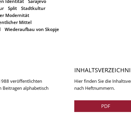
n Identität
Sarajevo
ur
Split
Stadtkultur
er Modernität
entlicher Mittel
d
Wiederaufbau von Skopje
INHALTSVERZEICHNI
 1988 veröffentlichten
Hier finden Sie die Inhalts
n Beitragen alphabetisch
nach Heftnummern.
PDF