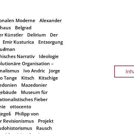
tionalen Moderne
Alexander
haus
Belgrad
er Künstler
Delirium
Der
Emir Kusturica
Entsorgung
 Tuđman
hisches Narrativ
Ideologie
utionäre Organisation –
onalismus
Ivo Andric
Jorge
Inh
o Tange
Kitsch
Kitschige
edonien
Mazedonier
gebäude
Museum für
ationalistisches Fieber
hie
ottocento
jegoš
Philipp von
r Revisionismus
Projekt
udohistorismus
Rausch