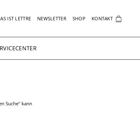
EKUNDÄRNAVIGATION
🛍
AS IST LETTRE
NEWSLETTER
SHOP
KONTAKT
RVICECENTER
ten Suche" kann