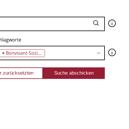
🛈
hlagworte
🛈
×
Bonvivant-Sozialismus