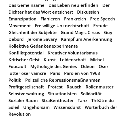
Das Gemeinsame
Das Leben neu erfinden
Der
Dichter hat das Wort entsichert
Diskussion
Emanzipation
Flanieren
Frankreich
Free Speech
Movement
Freiwillige Unknechtschaft
Freude
Gleichheit der Subjekte
Grand Magic Circus
Guy
Debord
Jérôme Savary
Kampf um Anerkennung
Kollektive Gedankenexperimente
Konfliktpotential
Kreativer Voluntarismus
Kritischer Geist
Kunst
Leidenschaft
Michel
Foucault
Mythologie des Genies
Odéon
Oser
lutter oser vaincre
Paris
Parolen von 1968
Politik
Polizeiliche Repressionsmaßnahmen
Profitgesellschaft
Protest
Rausch
Rollenmuster
Selbstverwaltung
Situationisten
Solidarität
Sozialer Raum
Straßentheater
Tanz
Théâtre du
Soleil
Ungehorsam
Wissensdurst
Wörterbuch der
Revolution