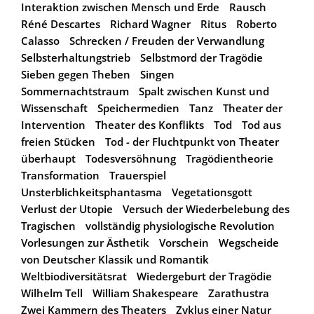
Interaktion zwischen Mensch und Erde
Rausch
Réné Descartes
Richard Wagner
Ritus
Roberto
Calasso
Schrecken / Freuden der Verwandlung
Selbsterhaltungstrieb
Selbstmord der Tragödie
Sieben gegen Theben
Singen
Sommernachtstraum
Spalt zwischen Kunst und
Wissenschaft
Speichermedien
Tanz
Theater der
Intervention
Theater des Konflikts
Tod
Tod aus
freien Stücken
Tod - der Fluchtpunkt von Theater
überhaupt
Todesversöhnung
Tragödientheorie
Transformation
Trauerspiel
Unsterblichkeitsphantasma
Vegetationsgott
Verlust der Utopie
Versuch der Wiederbelebung des
Tragischen
vollständig physiologische Revolution
Vorlesungen zur Ästhetik
Vorschein
Wegscheide
von Deutscher Klassik und Romantik
Weltbiodiversitätsrat
Wiedergeburt der Tragödie
Wilhelm Tell
William Shakespeare
Zarathustra
Zwei Kammern des Theaters
Zyklus einer Natur