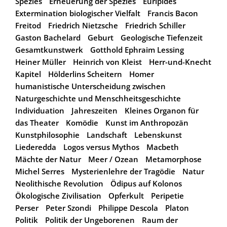
Spezies
Erneuerung der Spezies
Euripides
Extermination biologischer Vielfalt
Francis Bacon
Freitod
Friedrich Nietzsche
Friedrich Schiller
Gaston Bachelard
Geburt
Geologische Tiefenzeit
Gesamtkunstwerk
Gotthold Ephraim Lessing
Heiner Müller
Heinrich von Kleist
Herr-und-Knecht
Kapitel
Hölderlins Scheitern
Homer
humanistische Unterscheidung zwischen
Naturgeschichte und Menschheitsgeschichte
Individuation
Jahreszeiten
Kleines Organon für
das Theater
Komödie
Kunst im Anthropozän
Kunstphilosophie
Landschaft
Lebenskunst
Liederedda
Logos versus Mythos
Macbeth
Mächte der Natur
Meer / Ozean
Metamorphose
Michel Serres
Mysterienlehre der Tragödie
Natur
Neolithische Revolution
Ödipus auf Kolonos
Ökologische Zivilisation
Opferkult
Peripetie
Perser
Peter Szondi
Philippe Descola
Platon
Politik
Politik der Ungeborenen
Raum der