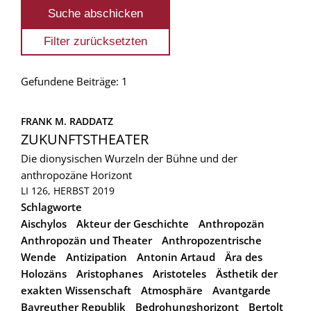
Gefundene Beiträge: 1
FRANK M. RADDATZ
ZUKUNFTSTHEATER
Die dionysischen Wurzeln der Bühne und der
anthropozäne Horizont
LI 126, HERBST 2019
Schlagworte
Aischylos
Akteur der Geschichte
Anthropozän
Anthropozän und Theater
Anthropozentrische
Wende
Antizipation
Antonin Artaud
Ära des
Holozäns
Aristophanes
Aristoteles
Ästhetik der
exakten Wissenschaft
Atmosphäre
Avantgarde
Bayreuther Republik
Bedrohungshorizont
Bertolt