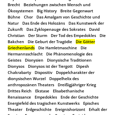
Brecht
Beziehungen zwischen Mensch und
Ökosystemen
Big History
Breite Gegenwart
Bühne
Chor
Das Amalgam von Geschichte und
Natur
Das Ende des Holozäns
Das Kunstwerk der
Zukunft
Das Zyklopenauge des Sokrates
David
Christian
Der Sturm
Der Tod des Empedokles
Die
Bakchen
Die Geburt der Tragödie
Die Götter
Griechenlands
Die Hamletmaschine
Die
Hermannsschlacht
Die Phänomenologie des
Geistes
Dionysien
Dionysische Traditionen
Dionysos
Dionysos ist der Tiergott
Dipesh
Chakrabarty
Dispositiv
Doppelcharakter der
dionysischen Wurzel
Doppelhelix des
anthropozänen Theaters
Dreißigjähriger Krieg
Drittes Reich
Ekstase
Elisabethanische
Renaissance
Empedokles
Ende der Geschichte
Energiefeld des tragischen Kunstwerks
Episches
Theater
Erdgeschichte
Ereignishorizont
Erhalt der