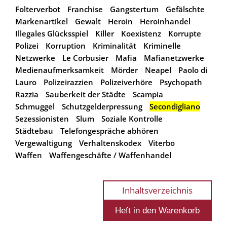
Folterverbot
Franchise
Gangstertum
Gefälschte
Markenartikel
Gewalt
Heroin
Heroinhandel
Illegales Glücksspiel
Killer
Koexistenz
Korrupte
Polizei
Korruption
Kriminalität
Kriminelle
Netzwerke
Le Corbusier
Mafia
Mafianetzwerke
Medienaufmerksamkeit
Mörder
Neapel
Paolo di
Lauro
Polizeirazzien
Polizeiverhöre
Psychopath
Razzia
Sauberkeit der Städte
Scampia
Schmuggel
Schutzgelderpressung
Secondigliano
Sezessionisten
Slum
Soziale Kontrolle
Städtebau
Telefongespräche abhören
Vergewaltigung
Verhaltenskodex
Viterbo
Waffen
Waffengeschäfte / Waffenhandel
Inhaltsverzeichnis