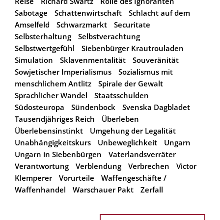
Reise
Richard Swartz
Rolle des Ignoranten
Sabotage
Schattenwirtschaft
Schlacht auf dem
Amselfeld
Schwarzmarkt
Securitate
Selbsterhaltung
Selbstverachtung
Selbstwertgefühl
Siebenbürger Krautrouladen
Simulation
Sklavenmentalität
Souveränität
Sowjetischer Imperialismus
Sozialismus mit
menschlichem Antlitz
Spirale der Gewalt
Sprachlicher Wandel
Staatsschulden
Südosteuropa
Sündenbock
Svenska Dagbladet
Tausendjähriges Reich
Überleben
Überlebensinstinkt
Umgehung der Legalität
Unabhängigkeitskurs
Unbeweglichkeit
Ungarn
Ungarn in Siebenbürgen
Vaterlandsverräter
Verantwortung
Verblendung
Verbrechen
Victor
Klemperer
Vorurteile
Waffengeschäfte /
Waffenhandel
Warschauer Pakt
Zerfall