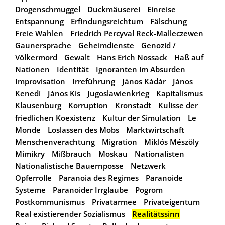
Drogenschmuggel
Duckmäuserei
Einreise
Entspannung
Erfindungsreichtum
Fälschung
Freie Wahlen
Friedrich Percyval Reck-Malleczewen
Gaunersprache
Geheimdienste
Genozid /
Völkermord
Gewalt
Hans Erich Nossack
Haß auf
Nationen
Identität
Ignoranten im Absurden
Improvisation
Irreführung
János Kádár
János
Kenedi
János Kis
Jugoslawienkrieg
Kapitalismus
Klausenburg
Korruption
Kronstadt
Kulisse der
friedlichen Koexistenz
Kultur der Simulation
Le
Monde
Loslassen des Mobs
Marktwirtschaft
Menschenverachtung
Migration
Miklós Mészöly
Mimikry
Mißbrauch
Moskau
Nationalisten
Nationalistische Bauernposse
Netzwerk
Opferrolle
Paranoia des Regimes
Paranoide
Systeme
Paranoider Irrglaube
Pogrom
Postkommunismus
Privatarmee
Privateigentum
Real existierender Sozialismus
Realitätssinn