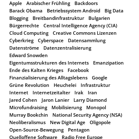
Apple
Arabischer Frühling
Backdoors
Barack Obama
Betriebssystem Android
Big Data
Blogging
Breitbandinfrastruktur
Bulgarien
Bürgerrechte
Central Intelligence Agency (CIA)
Cloud Computing
Creative Commons Lizenzen
Cyberkrieg
Cyberspace
Datensammlung
Datenströme
Datenzentralisierung
Edward Snowden
Eigentumsstrukturen des Internets
Emanzipation
Ende des Kalten Krieges
Facebook
Finanzialisierung des Alltagslebens
Google
Grüne Revolution
Heuchelei
Infrastruktur
Internet
Internetzeitalter
Irak
Iran
Jared Cohen
Jaron Lanier
Larry Diamond
Microfundraising
Mobilisierung
Monopol
Murray Bookchin
National Security Agency (NSA)
Neoliberalismus
New Digital Age
Oligopole
Open-Source-Bewegung
Pentagon
Quelloffene Software
Radio Free Europe