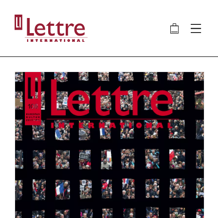
Direkt
zum
🛍
⋮
Inhalt