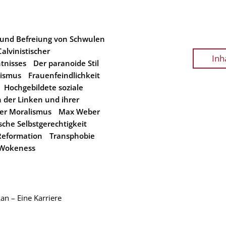
us und Befreiung von Schwulen
Calvinistischer
Inh
tnisses
Der paranoide Stil
tismus
Frauenfeindlichkeit
Hochgebildete soziale
n der Linken und ihrer
er Moralismus
Max Weber
sche Selbstgerechtigkeit
Reformation
Transphobie
Wokeness
an – Eine Karriere