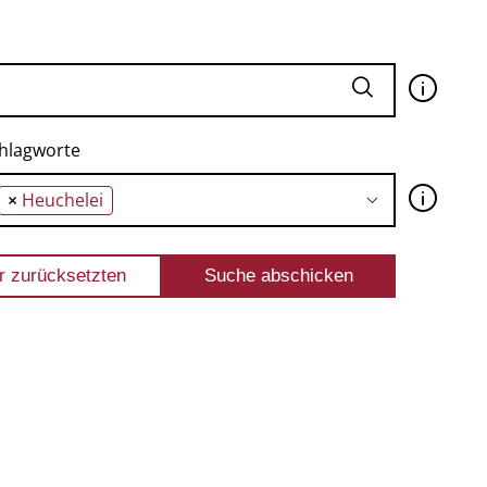
🛈
hlagworte
🛈
×
Heuchelei