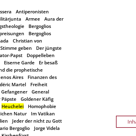
ssera
Antiperonisten
litärjunta
Armee
Aura der
gstheologie
Bergoglios
gpreisungen
Bergoglios
sada
Christian von
 Stimme geben
Der jüngste
ator-Papst
Doppelleben
Eiserne Garde
Er besaß
nd die prophetische
uenos Aires
Finanzen des
déric Martel
Freiheit
r Gefangener
General
r Päpste
Goldener Käfig
Heuchelei
Homophobie
lichen Natur
Im Vatikan
lien
Jeder der nicht zu Gott
Inh
ario Bergoglio
Jorge Videla
Kirchenfürst