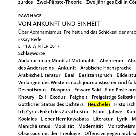
zurdos
Zwei-Päpste-Theorie
Zweijähriges Exil in C
RAWI HAGE
VON ANKUNFT UND EINHEIT
Über Abrahamismus, Freiheit und das Schicksal der arab
Essay
Rede
LI 119, WINTER 2017
Schlagworte
Abdalrachman Munif al-Mutanabbi
Abenteuer
Ab
des Andersseins
Ankunft
Arabische Hochsprache
Arabische Literatur
Baal
Besitzanspruch
Bilderst
Verlangen des Westens nach journalistischer und folkl
Despotismus
Diaspora
Edward Said
Eine Posie au
Khoury
Exil
Exodus
Feigheit
Freigeistige Selbstkr
Göttlicher Status des Dichters
Heuchelei
Historisc
Ich Cyrus Enkel des Zarathustra
Islam
Jahwe
Kam
Koolaids
Lieber Herr Kawabata
Literatur
Lyrik
M
Manichäismus
Mobilität
Modernität
Monotheism
Obsession mit der Theologie
Offensive gegen arabisc