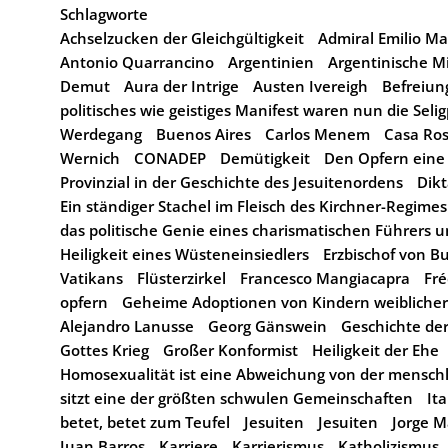
Schlagworte
Achselzucken der Gleichgültigkeit
Admiral Emilio Ma
Antonio Quarrancino
Argentinien
Argentinische Mi
Demut
Aura der Intrige
Austen Ivereigh
Befreiun
politisches wie geistiges Manifest waren nun die Seli
Werdegang
Buenos Aires
Carlos Menem
Casa Ro
Wernich
CONADEP
Demütigkeit
Den Opfern eine
Provinzial in der Geschichte des Jesuitenordens
Dikt
Ein ständiger Stachel im Fleisch des Kirchner-Regimes
das politische Genie eines charismatischen Führers u
Heiligkeit eines Wüsteneinsiedlers
Erzbischof von B
Vatikans
Flüsterzirkel
Francesco Mangiacapra
Fré
opfern
Geheime Adoptionen von Kindern weibliche
Alejandro Lanusse
Georg Gänswein
Geschichte de
Gottes Krieg
Großer Konformist
Heiligkeit der Ehe
Homosexualität ist eine Abweichung von der mensch
sitzt eine der größten schwulen Gemeinschaften
Ita
betet, betet zum Teufel
Jesuiten
Jesuiten
Jorge M
Juan Barros
Karriere
Karrierismus
Katholizismus