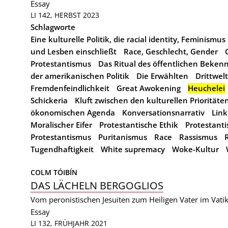
Essay
LI 142, HERBST 2023
Schlagworte
Eine kulturelle Politik, die racial identity, Feminism
und Lesben einschließt
Race, Geschlecht, Gender
Protestantismus
Das Ritual des öffentlichen Bekenn
der amerikanischen Politik
Die Erwählten
Drittwel
Fremdenfeindlichkeit
Great Awokening
Heuchelei
Schickeria
Kluft zwischen den kulturellen Prioritäte
ökonomischen Agenda
Konversationsnarrativ
Link
Moralischer Eifer
Protestantische Ethik
Protestanti
Protestantismus
Puritanismus
Race
Rassismus
Tugendhaftigkeit
White supremacy
Woke-Kultur
COLM TÓIBÍN
DAS LÄCHELN BERGOGLIOS
Vom peronistischen Jesuiten zum Heiligen Vater im Vatik
Essay
LI 132, FRÜHJAHR 2021