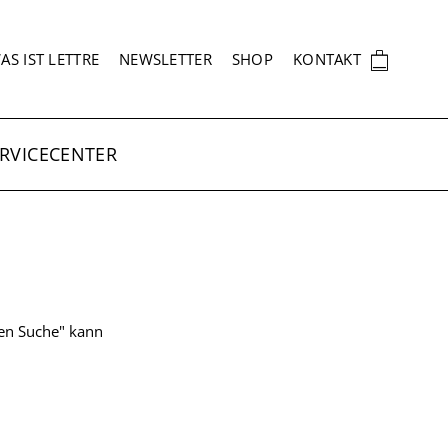
EKUNDÄRNAVIGATION
🛍
AS IST LETTRE
NEWSLETTER
SHOP
KONTAKT
RVICECENTER
ten Suche" kann