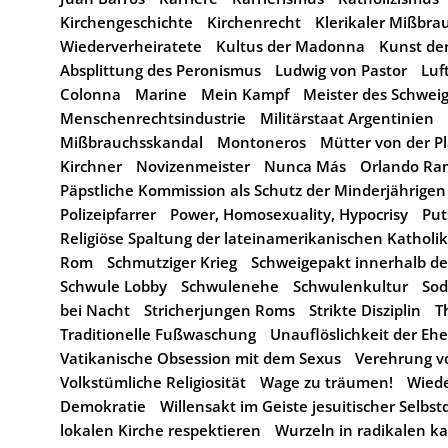
Kirchengeschichte
Kirchenrecht
Klerikaler Mißbra
Wiederverheiratete
Kultus der Madonna
Kunst der
Absplittung des Peronismus
Ludwig von Pastor
Luf
Colonna
Marine
Mein Kampf
Meister des Schwei
Menschenrechtsindustrie
Militärstaat Argentinien
Mißbrauchsskandal
Montoneros
Mütter von der P
Kirchner
Novizenmeister
Nunca Más
Orlando Ra
Päpstliche Kommission als Schutz der Minderjährigen
Polizeipfarrer
Power, Homosexuality, Hypocrisy
Put
Religiöse Spaltung der lateinamerikanischen Katholi
Rom
Schmutziger Krieg
Schweigepakt innerhalb des
Schwule Lobby
Schwulenehe
Schwulenkultur
So
bei Nacht
Stricherjungen Roms
Strikte Disziplin
T
Traditionelle Fußwaschung
Unauflöslichkeit der Ehe
Vatikanische Obsession mit dem Sexus
Verehrung vo
Volkstümliche Religiosität
Wage zu träumen!
Wiede
Demokratie
Willensakt im Geiste jesuitischer Selbstd
lokalen Kirche respektieren
Wurzeln in radikalen k