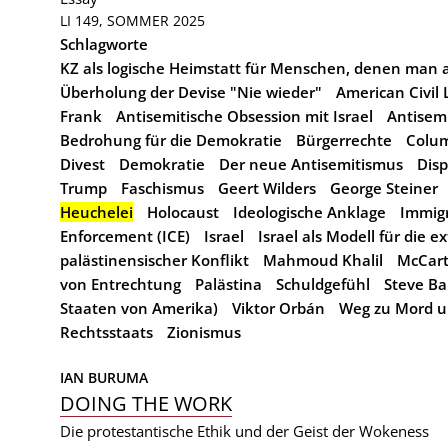
LI 149, SOMMER 2025
Schlagworte
KZ als logische Heimstatt für Menschen, denen man
Überholung der Devise "Nie wieder"
American Civil 
Frank
Antisemitische Obsession mit Israel
Antisem
Bedrohung für die Demokratie
Bürgerrechte
Colum
Divest
Demokratie
Der neue Antisemitismus
Disp
Trump
Faschismus
Geert Wilders
George Steiner
Heuchelei
Holocaust
Ideologische Anklage
Immig
Enforcement (ICE)
Israel
Israel als Modell für die 
palästinensischer Konflikt
Mahmoud Khalil
McCar
von Entrechtung
Palästina
Schuldgefühl
Steve B
Staaten von Amerika)
Viktor Orbán
Weg zu Mord u
Rechtsstaats
Zionismus
IAN BURUMA
DOING THE WORK
Die protestantische Ethik und der Geist der Wokeness