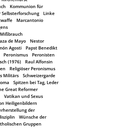
uch
Kommunion für
 Selbsterforschung
Linke
twaffe
Marcantonio
gens
Mißbrauch
laza de Mayo
Nestor
món Agosti
Papst Benedikt
Peronismus
Peronisten
sch (1976)
Raul Alfonsin
ken
Religiöser Peronismus
 Militärs
Schweizergarde
doma
Spitzen bei Tag, Leder
he Great Reformer
Vatikan und Sexus
n Heiligenbildern
rherstellung der
isziplin
Wünsche der
atholischen Gruppen