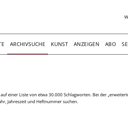
S
W
TE
ARCHIVSUCHE
KUNST
ANZEIGEN
ABO
SE
t auf einer Liste von etwa 30.000 Schlagworten. Bei der „erweiter
 Jahr, Jahreszeit und Heftnummer suchen.