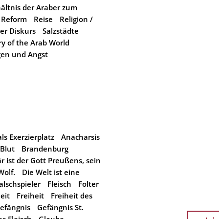
ältnis der Araber zum
Reform
Reise
Religion /
er Diskurs
Salzstädte
y of the Arab World
en und Angst
als Exerzierplatz
Anacharsis
Blut
Brandenburg
är ist der Gott Preußens, sein
olf.
Die Welt ist eine
alschspieler
Fleisch
Folter
eit
Freiheit
Freiheit des
efängnis
Gefängnis St.