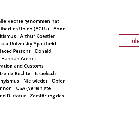
 alle Rechte genommen hat
Liberties Union (ACLU)
Anne
itismus
Arthur Koestler
Inh
bia University Apartheid
laced Persons
Donald
Hannah Arendt
ration and Customs
extreme Rechte
Israelisch-
thyismus
Nie wieder
Opfer
annon
USA (Vereinigte
nd Diktatur
Zerstörung des