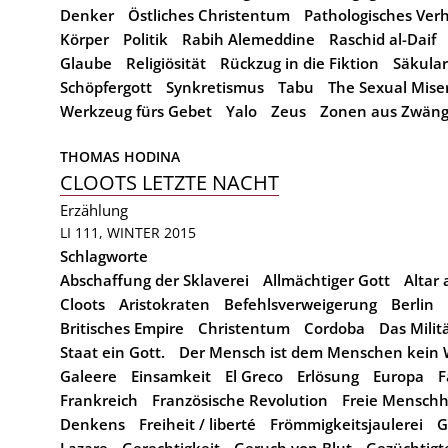
Denker
Östliches Christentum
Pathologisches Verh
Körper
Politik
Rabih Alemeddine
Raschid al-Daif
Glaube
Religiösität
Rückzug in die Fiktion
Säkular
Schöpfergott
Synkretismus
Tabu
The Sexual Miser
Werkzeug fürs Gebet
Yalo
Zeus
Zonen aus Zwäng
THOMAS HODINA
CLOOTS LETZTE NACHT
Erzählung
LI 111, WINTER 2015
Schlagworte
Abschaffung der Sklaverei
Allmächtiger Gott
Altar 
Cloots
Aristokraten
Befehlsverweigerung
Berlin
Britisches Empire
Christentum
Cordoba
Das Milit
Staat ein Gott.
Der Mensch ist dem Menschen kein W
Galeere
Einsamkeit
El Greco
Erlösung
Europa
F
Frankreich
Französische Revolution
Freie Menschh
Denkens
Freiheit / liberté
Frömmigkeitsjaulerei
G