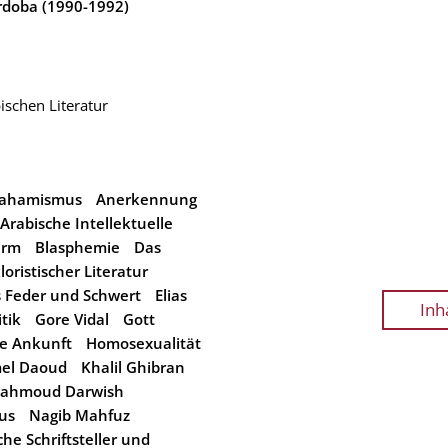
órdoba (1990-1992)
ischen Literatur
rahamismus
Anerkennung
Arabische Intellektuelle
urm
Blasphemie
Das
oristischer Literatur
s Feder und Schwert
Elias
Inh
itik
Gore Vidal
Gott
he Ankunft
Homosexualität
el Daoud
Khalil Ghibran
ahmoud Darwish
us
Nagib Mahfuz
he Schriftsteller und