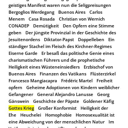
geistiges Manifest waren nun die Seligpreisungen
Bergoglios Werdegang
Buenos Aires
Carlos
Menem
Casa Rosada
Christian von Wernich
CONADEP
Demütigkeit
Den Opfern eine Stimme
geben
Der jüngste Provinzial in der Geschichte des
Jesuitenordens
Diktator-Papst
Doppelleben
Ein
ständiger Stachel im Fleisch des Kirchner-Regimes
Eiserne Garde
Er besaß das politische Genie eines
charismatischen Führers und die prophetische
Heiligkeit eines Wüsteneinsiedlers
Erzbischof von
Buenos Aires
Finanzen des Vatikans
Flüsterzirkel
Francesco Mangiacapra
Frédéric Martel
Freiheit
opfern
Geheime Adoptionen von Kindern weiblicher
Gefangener
General Alejandro Lanusse
Georg
Gänswein
Geschichte der Päpste
Goldener Käfig
Gottes Krieg
Großer Konformist
Heiligkeit der
Ehe
Heuchelei
Homophobie
Homosexualität ist
eine Abweichung von der menschlichen Natur
Im