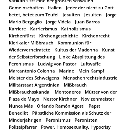
Vatikan sitzt eine der größten schwulen
Gemeinschaften
Italien
Jeder der nicht zu Gott
betet, betet zum Teufel
Jesuiten
Jesuiten
Jorge
Mario Bergoglio
Jorge Videla
Juan Barros
Karriere
Karrierismus
Katholizismus
Kirchenfürst
Kirchengeschichte
Kirchenrecht
Klerikaler Mißbrauch
Kommunion für
Wiederverheiratete
Kultus der Madonna
Kunst
der Selbsterforschung
Linke Absplittung des
Peronismus
Ludwig von Pastor
Luftwaffe
Marcantonio Colonna
Marine
Mein Kampf
Meister des Schweigens
Menschenrechtsindustrie
Militärstaat Argentinien
Mißbrauch
Mißbrauchsskandal
Montoneros
Mütter von der
Plaza de Mayo
Nestor Kirchner
Novizenmeister
Nunca Más
Orlando Ramón Agosti
Papst
Benedikt
Päpstliche Kommission als Schutz der
Minderjährigen
Peronismus
Peronisten
Polizeipfarrer
Power, Homosexuality, Hypocrisy