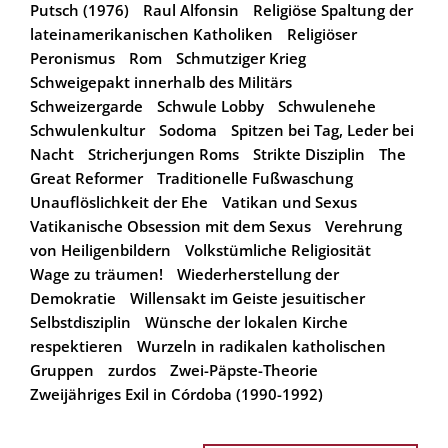
Putsch (1976)
Raul Alfonsin
Religiöse Spaltung der
lateinamerikanischen Katholiken
Religiöser
Peronismus
Rom
Schmutziger Krieg
Schweigepakt innerhalb des Militärs
Schweizergarde
Schwule Lobby
Schwulenehe
Schwulenkultur
Sodoma
Spitzen bei Tag, Leder bei
Nacht
Stricherjungen Roms
Strikte Disziplin
The
Great Reformer
Traditionelle Fußwaschung
Unauflöslichkeit der Ehe
Vatikan und Sexus
Vatikanische Obsession mit dem Sexus
Verehrung
von Heiligenbildern
Volkstümliche Religiosität
Wage zu träumen!
Wiederherstellung der
Demokratie
Willensakt im Geiste jesuitischer
Selbstdisziplin
Wünsche der lokalen Kirche
respektieren
Wurzeln in radikalen katholischen
Gruppen
zurdos
Zwei-Päpste-Theorie
Zweijähriges Exil in Córdoba (1990-1992)