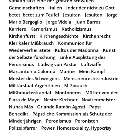
Vatikan sitzt eine der größten schwulen
Gemeinschaften
Italien
Jeder der nicht zu Gott
betet, betet zum Teufel
Jesuiten
Jesuiten
Jorge
Mario Bergoglio
Jorge Videla
Juan Barros
Karriere
Karrierismus
Katholizismus
Kirchenfürst
Kirchengeschichte
Kirchenrecht
Klerikaler Mißbrauch
Kommunion für
Wiederverheiratete
Kultus der Madonna
Kunst
der Selbsterforschung
Linke Absplittung des
Peronismus
Ludwig von Pastor
Luftwaffe
Marcantonio Colonna
Marine
Mein Kampf
Meister des Schweigens
Menschenrechtsindustrie
Militärstaat Argentinien
Mißbrauch
Mißbrauchsskandal
Montoneros
Mütter von der
Plaza de Mayo
Nestor Kirchner
Novizenmeister
Nunca Más
Orlando Ramón Agosti
Papst
Benedikt
Päpstliche Kommission als Schutz der
Minderjährigen
Peronismus
Peronisten
Polizeipfarrer
Power, Homosexuality, Hypocrisy