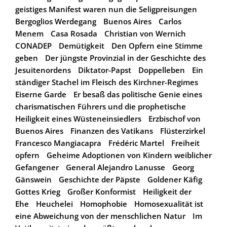
geistiges Manifest waren nun die Seligpreisungen
Bergoglios Werdegang
Buenos Aires
Carlos
Menem
Casa Rosada
Christian von Wernich
CONADEP
Demütigkeit
Den Opfern eine Stimme
geben
Der jüngste Provinzial in der Geschichte des
Jesuitenordens
Diktator-Papst
Doppelleben
Ein
ständiger Stachel im Fleisch des Kirchner-Regimes
Eiserne Garde
Er besaß das politische Genie eines
charismatischen Führers und die prophetische
Heiligkeit eines Wüsteneinsiedlers
Erzbischof von
Buenos Aires
Finanzen des Vatikans
Flüsterzirkel
Francesco Mangiacapra
Frédéric Martel
Freiheit
opfern
Geheime Adoptionen von Kindern weiblicher
Gefangener
General Alejandro Lanusse
Georg
Gänswein
Geschichte der Päpste
Goldener Käfig
Gottes Krieg
Großer Konformist
Heiligkeit der
Ehe
Heuchelei
Homophobie
Homosexualität ist
eine Abweichung von der menschlichen Natur
Im