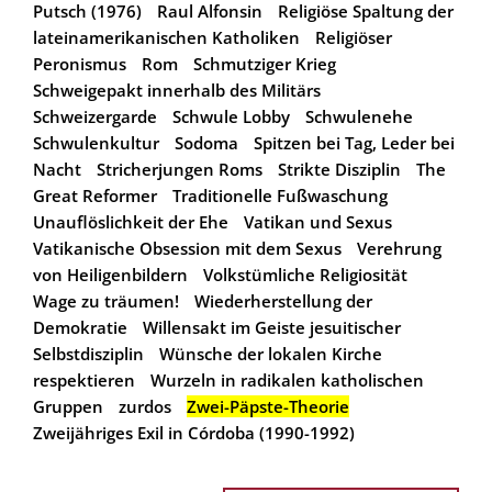
Putsch (1976)
Raul Alfonsin
Religiöse Spaltung der
lateinamerikanischen Katholiken
Religiöser
Peronismus
Rom
Schmutziger Krieg
Schweigepakt innerhalb des Militärs
Schweizergarde
Schwule Lobby
Schwulenehe
Schwulenkultur
Sodoma
Spitzen bei Tag, Leder bei
Nacht
Stricherjungen Roms
Strikte Disziplin
The
Great Reformer
Traditionelle Fußwaschung
Unauflöslichkeit der Ehe
Vatikan und Sexus
Vatikanische Obsession mit dem Sexus
Verehrung
von Heiligenbildern
Volkstümliche Religiosität
Wage zu träumen!
Wiederherstellung der
Demokratie
Willensakt im Geiste jesuitischer
Selbstdisziplin
Wünsche der lokalen Kirche
respektieren
Wurzeln in radikalen katholischen
Gruppen
zurdos
Zwei-Päpste-Theorie
Zweijähriges Exil in Córdoba (1990-1992)