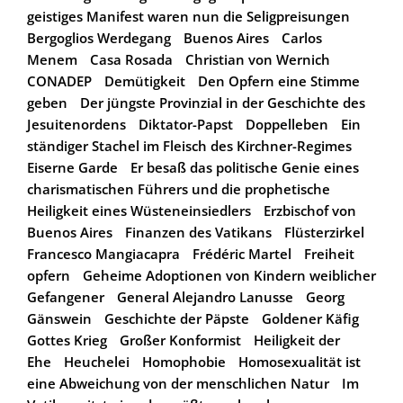
geistiges Manifest waren nun die Seligpreisungen
Bergoglios Werdegang
Buenos Aires
Carlos
Menem
Casa Rosada
Christian von Wernich
CONADEP
Demütigkeit
Den Opfern eine Stimme
geben
Der jüngste Provinzial in der Geschichte des
Jesuitenordens
Diktator-Papst
Doppelleben
Ein
ständiger Stachel im Fleisch des Kirchner-Regimes
Eiserne Garde
Er besaß das politische Genie eines
charismatischen Führers und die prophetische
Heiligkeit eines Wüsteneinsiedlers
Erzbischof von
Buenos Aires
Finanzen des Vatikans
Flüsterzirkel
Francesco Mangiacapra
Frédéric Martel
Freiheit
opfern
Geheime Adoptionen von Kindern weiblicher
Gefangener
General Alejandro Lanusse
Georg
Gänswein
Geschichte der Päpste
Goldener Käfig
Gottes Krieg
Großer Konformist
Heiligkeit der
Ehe
Heuchelei
Homophobie
Homosexualität ist
eine Abweichung von der menschlichen Natur
Im