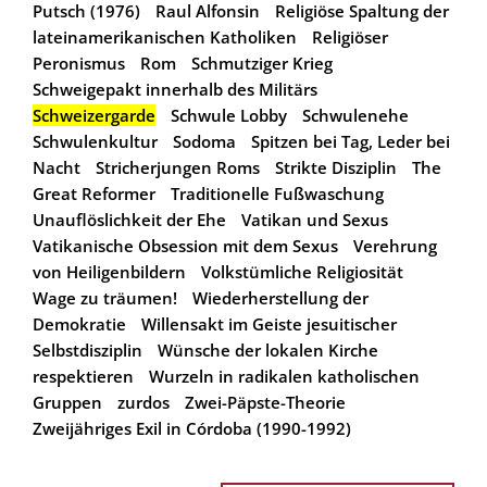
Putsch (1976)
Raul Alfonsin
Religiöse Spaltung der
lateinamerikanischen Katholiken
Religiöser
Peronismus
Rom
Schmutziger Krieg
Schweigepakt innerhalb des Militärs
Schweizergarde
Schwule Lobby
Schwulenehe
Schwulenkultur
Sodoma
Spitzen bei Tag, Leder bei
Nacht
Stricherjungen Roms
Strikte Disziplin
The
Great Reformer
Traditionelle Fußwaschung
Unauflöslichkeit der Ehe
Vatikan und Sexus
Vatikanische Obsession mit dem Sexus
Verehrung
von Heiligenbildern
Volkstümliche Religiosität
Wage zu träumen!
Wiederherstellung der
Demokratie
Willensakt im Geiste jesuitischer
Selbstdisziplin
Wünsche der lokalen Kirche
respektieren
Wurzeln in radikalen katholischen
Gruppen
zurdos
Zwei-Päpste-Theorie
Zweijähriges Exil in Córdoba (1990-1992)