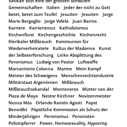
Vatikan sitzt eine der größten schwulen
Gemeinschaften
Italien
Jeder der nicht zu Gott
betet, betet zum Teufel
Jesuiten
Jesuiten
Jorge
Mario Bergoglio
Jorge Videla
Juan Barros
Karriere
Karrierismus
Katholizismus
Kirchenfürst
Kirchengeschichte
Kirchenrecht
Klerikaler Mißbrauch
Kommunion für
Wiederverheiratete
Kultus der Madonna
Kunst
der Selbsterforschung
Linke Absplittung des
Peronismus
Ludwig von Pastor
Luftwaffe
Marcantonio Colonna
Marine
Mein Kampf
Meister des Schweigens
Menschenrechtsindustrie
Militärstaat Argentinien
Mißbrauch
Mißbrauchsskandal
Montoneros
Mütter von der
Plaza de Mayo
Nestor Kirchner
Novizenmeister
Nunca Más
Orlando Ramón Agosti
Papst
Benedikt
Päpstliche Kommission als Schutz der
Minderjährigen
Peronismus
Peronisten
Polizeipfarrer
Power, Homosexuality, Hypocrisy