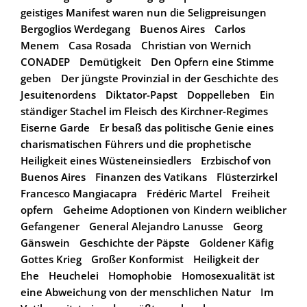
geistiges Manifest waren nun die Seligpreisungen
Bergoglios Werdegang
Buenos Aires
Carlos
Menem
Casa Rosada
Christian von Wernich
CONADEP
Demütigkeit
Den Opfern eine Stimme
geben
Der jüngste Provinzial in der Geschichte des
Jesuitenordens
Diktator-Papst
Doppelleben
Ein
ständiger Stachel im Fleisch des Kirchner-Regimes
Eiserne Garde
Er besaß das politische Genie eines
charismatischen Führers und die prophetische
Heiligkeit eines Wüsteneinsiedlers
Erzbischof von
Buenos Aires
Finanzen des Vatikans
Flüsterzirkel
Francesco Mangiacapra
Frédéric Martel
Freiheit
opfern
Geheime Adoptionen von Kindern weiblicher
Gefangener
General Alejandro Lanusse
Georg
Gänswein
Geschichte der Päpste
Goldener Käfig
Gottes Krieg
Großer Konformist
Heiligkeit der
Ehe
Heuchelei
Homophobie
Homosexualität ist
eine Abweichung von der menschlichen Natur
Im