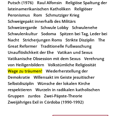
Putsch (1976)
Raul Alfonsin
Religiöse Spaltung der
lateinamerikanischen Katholiken
Religiöser
Peronismus
Rom
Schmutziger Krieg
Schweigepakt innerhalb des Militärs
Schweizergarde
Schwule Lobby
Schwulenehe
Schwulenkultur
Sodoma
Spitzen bei Tag, Leder bei
Nacht
Stricherjungen Roms
Strikte Disziplin
The
Great Reformer
Traditionelle Fußwaschung
Unauflöslichkeit der Ehe
Vatikan und Sexus
Vatikanische Obsession mit dem Sexus
Verehrung
von Heiligenbildern
Volkstümliche Religiosität
Wage zu träumen!
Wiederherstellung der
Demokratie
Willensakt im Geiste jesuitischer
Selbstdisziplin
Wünsche der lokalen Kirche
respektieren
Wurzeln in radikalen katholischen
Gruppen
zurdos
Zwei-Päpste-Theorie
Zweijähriges Exil in Córdoba (1990-1992)