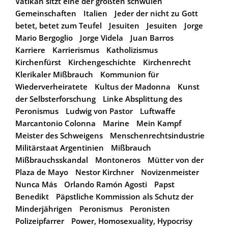
Vatikan sitzt eine der größten schwulen
Gemeinschaften
Italien
Jeder der nicht zu Gott
betet, betet zum Teufel
Jesuiten
Jesuiten
Jorge
Mario Bergoglio
Jorge Videla
Juan Barros
Karriere
Karrierismus
Katholizismus
Kirchenfürst
Kirchengeschichte
Kirchenrecht
Klerikaler Mißbrauch
Kommunion für
Wiederverheiratete
Kultus der Madonna
Kunst
der Selbsterforschung
Linke Absplittung des
Peronismus
Ludwig von Pastor
Luftwaffe
Marcantonio Colonna
Marine
Mein Kampf
Meister des Schweigens
Menschenrechtsindustrie
Militärstaat Argentinien
Mißbrauch
Mißbrauchsskandal
Montoneros
Mütter von der
Plaza de Mayo
Nestor Kirchner
Novizenmeister
Nunca Más
Orlando Ramón Agosti
Papst
Benedikt
Päpstliche Kommission als Schutz der
Minderjährigen
Peronismus
Peronisten
Polizeipfarrer
Power, Homosexuality, Hypocrisy