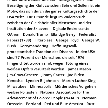
Beseitigung der Kluft zwischen Sein und Sollen ist ein
Motiv, das sich durch die ganze Kulturgeschichte der
USA zieht
Die Ursünde liegt im Widerspruch
zwischen der Gleichheit aller Menschen und der
Institution der Sklaverei
Digitale Endzeitsekte
QAnon
Donald Trump
Elbridge Gerry
Federalist
Papers (1788)
Filterblase
George Floyd
George W.
Bush
Gerrymandering
Hoffnungsvoll-
protestantische Tradition des Dissens
In den USA
sind 77 Prozent der Menschen, die seit 1976
hingerichtet worden sind, wegen Tötung eines
weißen Opfers verurteilt worden
James Mason
Jim-Crow-Gesetze
Jimmy Carter
Joe Biden
Kenosha
Lyndon B. Johnson
Martin Luther King
Milwaukee
Minneapolis
Mörderisches Vorgehen
weißer Polizisten
National Association for the
Advancement of Colored People (NAACP)
Norman
Ornstein
Portland
Red und Blue America
Rust