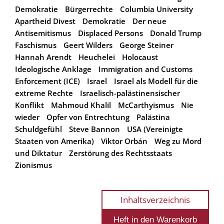
Demokratie
Bürgerrechte
Columbia University
Apartheid Divest
Demokratie
Der neue
Antisemitismus
Displaced Persons
Donald Trump
Faschismus
Geert Wilders
George Steiner
Hannah Arendt
Heuchelei
Holocaust
Ideologische Anklage
Immigration and Customs
Enforcement (ICE)
Israel
Israel als Modell für die
extreme Rechte
Israelisch-palästinensischer
Konflikt
Mahmoud Khalil
McCarthyismus
Nie
wieder
Opfer von Entrechtung
Palästina
Schuldgefühl
Steve Bannon
USA (Vereinigte
Staaten von Amerika)
Viktor Orbán
Weg zu Mord
und Diktatur
Zerstörung des Rechtsstaats
Zionismus
Inhaltsverzeichnis