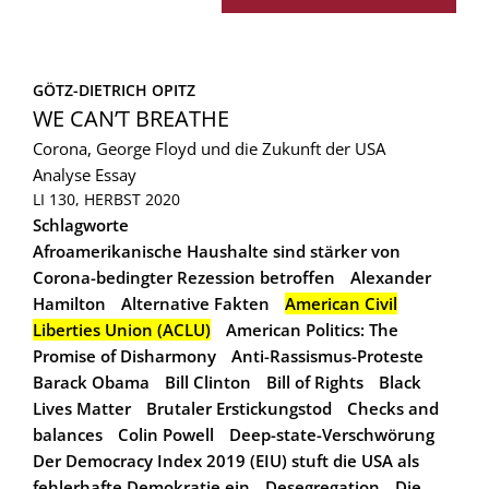
GÖTZ-DIETRICH OPITZ
WE CAN’T BREATHE
Corona, George Floyd und die Zukunft der USA
Analyse
Essay
LI 130, HERBST 2020
Schlagworte
Afroamerikanische Haushalte sind stärker von
Corona-bedingter Rezession betroffen
Alexander
Hamilton
Alternative Fakten
American Civil
Liberties Union (ACLU)
American Politics: The
Promise of Disharmony
Anti-Rassismus-Proteste
Barack Obama
Bill Clinton
Bill of Rights
Black
Lives Matter
Brutaler Erstickungstod
Checks and
balances
Colin Powell
Deep-state-Verschwörung
Der Democracy Index 2019 (EIU) stuft die USA als
fehlerhafte Demokratie ein
Desegregation
Die