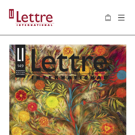
Direkt
zum
🛍
⋮
Inhalt