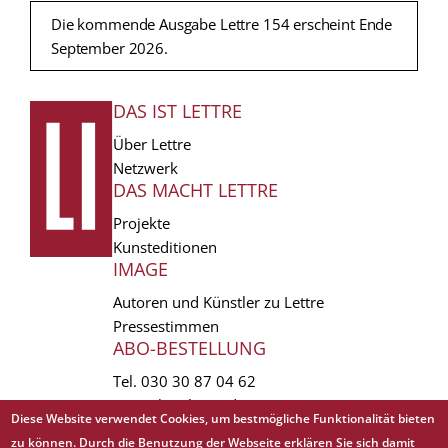
Die kommende Ausgabe Lettre 154 erscheint Ende
September 2026.
DAS IST LETTRE
FUSSZEILE
Über Lettre
Netzwerk
DAS MACHT LETTRE
Projekte
Kunsteditionen
IMAGE
Autoren und Künstler zu Lettre
Pressestimmen
ABO-BESTELLUNG
Tel.
030 30 87 04 62
vertrieb(at)lettre.de
Diese Website verwendet Cookies, um bestmögliche Funktionalität bieten
zu können. Durch die Benutzung der Webseite erklären Sie sich damit