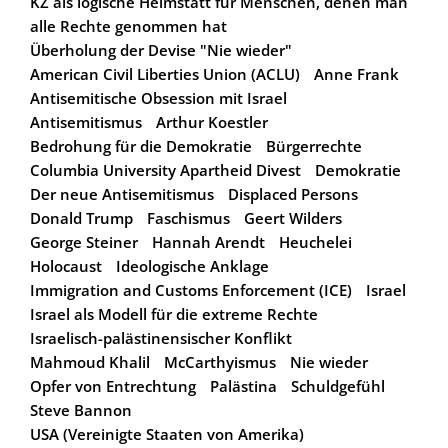
KZ als logische Heimstatt für Menschen, denen man
alle Rechte genommen hat
Überholung der Devise "Nie wieder"
American Civil Liberties Union (ACLU)
Anne Frank
Antisemitische Obsession mit Israel
Antisemitismus
Arthur Koestler
Bedrohung für die Demokratie
Bürgerrechte
Columbia University Apartheid Divest
Demokratie
Der neue Antisemitismus
Displaced Persons
Donald Trump
Faschismus
Geert Wilders
George Steiner
Hannah Arendt
Heuchelei
Holocaust
Ideologische Anklage
Immigration and Customs Enforcement (ICE)
Israel
Israel als Modell für die extreme Rechte
Israelisch-palästinensischer Konflikt
Mahmoud Khalil
McCarthyismus
Nie wieder
Opfer von Entrechtung
Palästina
Schuldgefühl
Steve Bannon
USA (Vereinigte Staaten von Amerika)