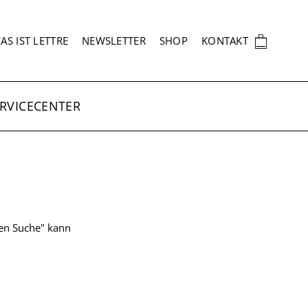
EKUNDÄRNAVIGATION
🛍
AS IST LETTRE
NEWSLETTER
SHOP
KONTAKT
RVICECENTER
ten Suche" kann