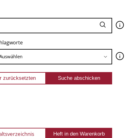
🛈
hlagworte
🛈
altsverzeichnis