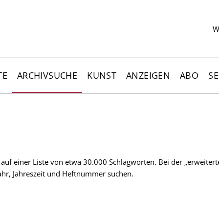
S
W
TE
ARCHIVSUCHE
KUNST
ANZEIGEN
ABO
SE
t auf einer Liste von etwa 30.000 Schlagworten. Bei der „erweiter
 Jahr, Jahreszeit und Heftnummer suchen.