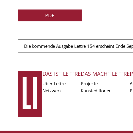
PDF
Die kommende Ausgabe Lettre 154 erscheint Ende Se
DAS IST LETTRE
DAS MACHT LETTRE
I
FUSSZEILE
Über Lettre
Projekte
A
Netzwerk
Kunsteditionen
P