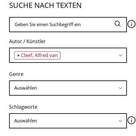
SUCHE NACH TEXTEN
🛈
Autor / Künstler
×
Cleef, Alfred van
Genre
Schlagworte
🛈