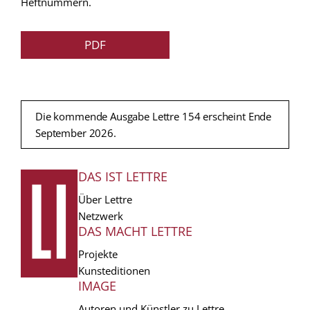
Heftnummern.
PDF
Die kommende Ausgabe Lettre 154 erscheint Ende
September 2026.
DAS IST LETTRE
FUSSZEILE
Über Lettre
Netzwerk
DAS MACHT LETTRE
Projekte
Kunsteditionen
IMAGE
Autoren und Künstler zu Lettre