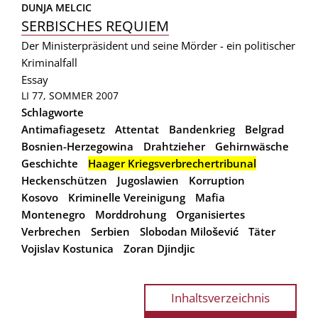
DUNJA MELCIC
SERBISCHES REQUIEM
Der Ministerpräsident und seine Mörder - ein politischer
Kriminalfall
Essay
LI 77, SOMMER 2007
Schlagworte
Antimafiagesetz
Attentat
Bandenkrieg
Belgrad
Bosnien-Herzegowina
Drahtzieher
Gehirnwäsche
Geschichte
Haager Kriegsverbrechertribunal
Heckenschützen
Jugoslawien
Korruption
Kosovo
Kriminelle Vereinigung
Mafia
Montenegro
Morddrohung
Organisiertes
Verbrechen
Serbien
Slobodan Milošević
Täter
Vojislav Kostunica
Zoran Djindjic
Inhaltsverzeichnis