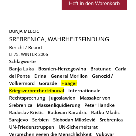
DUNJA MELCIC
SREBRENICA, WAHRHEITSFINDUNG
Bericht / Report
LI 75, WINTER 2006
Schlagworte
Banja Luka
Bosnien-Herzegowina
Bratunac
Carla
del Ponte
Drina
General Morillon
Genozid /
Völkermord
Gorazde
Haager
Kriegsverbrechertribunal
Internationale
Rechtsprechung
Jugoslawien
Massaker von
Srebrenica
Massenliquidierung
Peter Handke
Radoslav Kristic
Radovan Karadzic
Ratko Mladic
Sarajevo
Serbien
Slobodan Milošević
Srebrenica
UN-Friedenstruppen
UN-Sicherheitsrat
Verbrechen gegen die Menschlichkeit
Vukovar