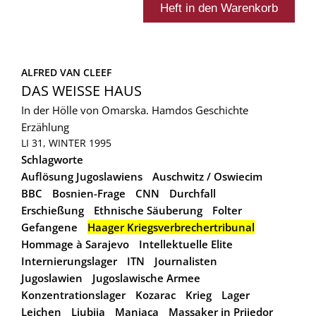
ALFRED VAN CLEEF
DAS WEISSE HAUS
In der Hölle von Omarska. Hamdos Geschichte
Erzählung
LI 31, WINTER 1995
Schlagworte
Auflösung Jugoslawiens
Auschwitz / Oswiecim
BBC
Bosnien-Frage
CNN
Durchfall
Erschießung
Ethnische Säuberung
Folter
Gefangene
Haager Kriegsverbrechertribunal
Hommage à Sarajevo
Intellektuelle Elite
Internierungslager
ITN
Journalisten
Jugoslawien
Jugoslawische Armee
Konzentrationslager
Kozarac
Krieg
Lager
Leichen
Ljubija
Manjaca
Massaker in Prijedor