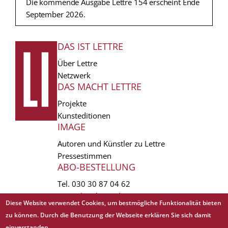
Die kommende Ausgabe Lettre 154 erscheint Ende
September 2026.
DAS IST LETTRE
FUSSZEILE
Über Lettre
Netzwerk
DAS MACHT LETTRE
Projekte
Kunsteditionen
IMAGE
Autoren und Künstler zu Lettre
Pressestimmen
ABO-BESTELLUNG
Tel.
030 30 87 04 62
vertrieb(at)lettre.de
Diese Website verwendet Cookies, um bestmögliche Funktionalität bieten
zu können. Durch die Benutzung der Webseite erklären Sie sich damit
Copyright © 1988 - 2026 Lettre International. All rights reserved.
einverstanden.