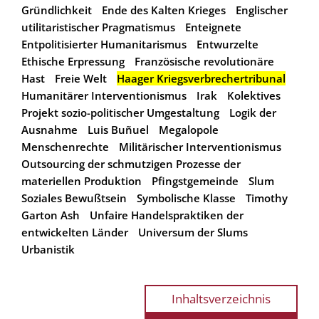
Gründlichkeit
Ende des Kalten Krieges
Englischer
utilitaristischer Pragmatismus
Enteignete
Entpolitisierter Humanitarismus
Entwurzelte
Ethische Erpressung
Französische revolutionäre
Hast
Freie Welt
Haager Kriegsverbrechertribunal
Humanitärer Interventionismus
Irak
Kolektives
Projekt sozio-politischer Umgestaltung
Logik der
Ausnahme
Luis Buñuel
Megalopole
Menschenrechte
Militärischer Interventionismus
Outsourcing der schmutzigen Prozesse der
materiellen Produktion
Pfingstgemeinde
Slum
Soziales Bewußtsein
Symbolische Klasse
Timothy
Garton Ash
Unfaire Handelspraktiken der
entwickelten Länder
Universum der Slums
Urbanistik
Inhaltsverzeichnis