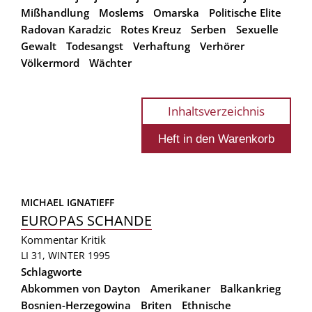
Mißhandlung
Moslems
Omarska
Politische Elite
Radovan Karadzic
Rotes Kreuz
Serben
Sexuelle
Gewalt
Todesangst
Verhaftung
Verhörer
Völkermord
Wächter
Inhaltsverzeichnis
MICHAEL IGNATIEFF
EUROPAS SCHANDE
Kommentar
Kritik
LI 31, WINTER 1995
Schlagworte
Abkommen von Dayton
Amerikaner
Balkankrieg
Bosnien-Herzegowina
Briten
Ethnische