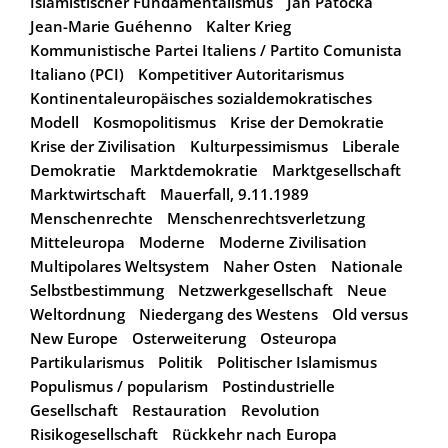
Islamistischer Fundamentalismus
Jan Patocka
Jean-Marie Guéhenno
Kalter Krieg
Kommunistische Partei Italiens / Partito Comunista
Italiano (PCI)
Kompetitiver Autoritarismus
Kontinentaleuropäisches sozialdemokratisches
Modell
Kosmopolitismus
Krise der Demokratie
Krise der Zivilisation
Kulturpessimismus
Liberale
Demokratie
Marktdemokratie
Marktgesellschaft
Marktwirtschaft
Mauerfall, 9.11.1989
Menschenrechte
Menschenrechtsverletzung
Mitteleuropa
Moderne
Moderne Zivilisation
Multipolares Weltsystem
Naher Osten
Nationale
Selbstbestimmung
Netzwerkgesellschaft
Neue
Weltordnung
Niedergang des Westens
Old versus
New Europe
Osterweiterung
Osteuropa
Partikularismus
Politik
Politischer Islamismus
Populismus / popularism
Postindustrielle
Gesellschaft
Restauration
Revolution
Risikogesellschaft
Rückkehr nach Europa