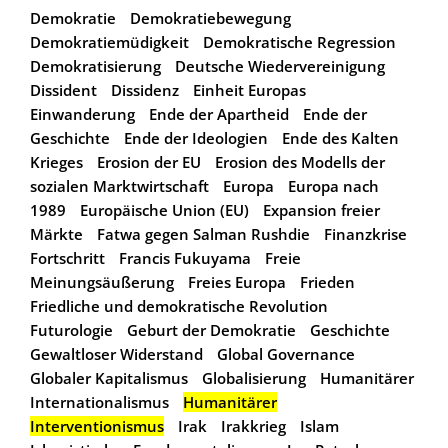
Demokratie
Demokratiebewegung
Demokratiemüdigkeit
Demokratische Regression
Demokratisierung
Deutsche Wiedervereinigung
Dissident
Dissidenz
Einheit Europas
Einwanderung
Ende der Apartheid
Ende der
Geschichte
Ende der Ideologien
Ende des Kalten
Krieges
Erosion der EU
Erosion des Modells der
sozialen Marktwirtschaft
Europa
Europa nach
1989
Europäische Union (EU)
Expansion freier
Märkte
Fatwa gegen Salman Rushdie
Finanzkrise
Fortschritt
Francis Fukuyama
Freie
Meinungsäußerung
Freies Europa
Frieden
Friedliche und demokratische Revolution
Futurologie
Geburt der Demokratie
Geschichte
Gewaltloser Widerstand
Global Governance
Globaler Kapitalismus
Globalisierung
Humanitärer
Internationalismus
Humanitärer
Interventionismus
Irak
Irakkrieg
Islam