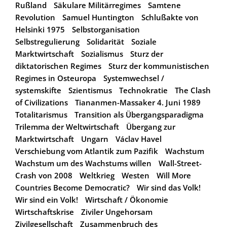
Rußland
Säkulare Militärregimes
Samtene
Revolution
Samuel Huntington
Schlußakte von
Helsinki 1975
Selbstorganisation
Selbstregulierung
Solidarität
Soziale
Marktwirtschaft
Sozialismus
Sturz der
diktatorischen Regimes
Sturz der kommunistischen
Regimes in Osteuropa
Systemwechsel /
systemskifte
Szientismus
Technokratie
The Clash
of Civilizations
Tiananmen-Massaker 4. Juni 1989
Totalitarismus
Transition als Übergangsparadigma
Trilemma der Weltwirtschaft
Übergang zur
Marktwirtschaft
Ungarn
Václav Havel
Verschiebung vom Atlantik zum Pazifik
Wachstum
Wachstum um des Wachstums willen
Wall-Street-
Crash von 2008
Weltkrieg
Westen
Will More
Countries Become Democratic?
Wir sind das Volk!
Wir sind ein Volk!
Wirtschaft / Ökonomie
Wirtschaftskrise
Ziviler Ungehorsam
Zivilgesellschaft
Zusammenbruch des