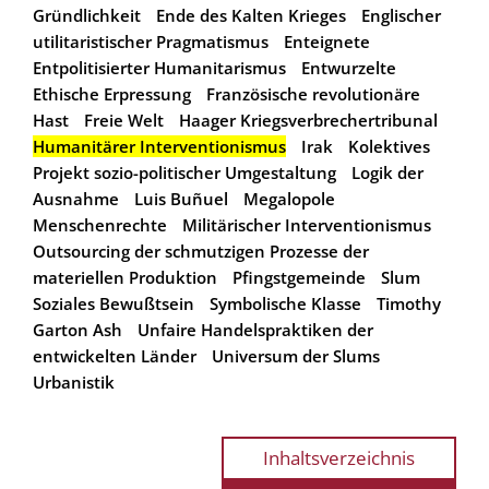
Gründlichkeit
Ende des Kalten Krieges
Englischer
utilitaristischer Pragmatismus
Enteignete
Entpolitisierter Humanitarismus
Entwurzelte
Ethische Erpressung
Französische revolutionäre
Hast
Freie Welt
Haager Kriegsverbrechertribunal
Humanitärer Interventionismus
Irak
Kolektives
Projekt sozio-politischer Umgestaltung
Logik der
Ausnahme
Luis Buñuel
Megalopole
Menschenrechte
Militärischer Interventionismus
Outsourcing der schmutzigen Prozesse der
materiellen Produktion
Pfingstgemeinde
Slum
Soziales Bewußtsein
Symbolische Klasse
Timothy
Garton Ash
Unfaire Handelspraktiken der
entwickelten Länder
Universum der Slums
Urbanistik
Inhaltsverzeichnis