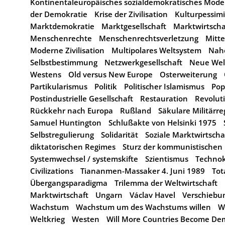
Kontinentaleuropäisches sozialdemokratisches Model
der Demokratie
Krise der Zivilisation
Kulturpessim
Marktdemokratie
Marktgesellschaft
Marktwirtscha
Menschenrechte
Menschenrechtsverletzung
Mitt
Moderne Zivilisation
Multipolares Weltsystem
Nah
Selbstbestimmung
Netzwerkgesellschaft
Neue Wel
Westens
Old versus New Europe
Osterweiterung
Partikularismus
Politik
Politischer Islamismus
Pop
Postindustrielle Gesellschaft
Restauration
Revolut
Rückkehr nach Europa
Rußland
Säkulare Militärr
Samuel Huntington
Schlußakte von Helsinki 1975
Selbstregulierung
Solidarität
Soziale Marktwirtscha
diktatorischen Regimes
Sturz der kommunistischen
Systemwechsel / systemskifte
Szientismus
Technok
Civilizations
Tiananmen-Massaker 4. Juni 1989
Tot
Übergangsparadigma
Trilemma der Weltwirtschaft
Marktwirtschaft
Ungarn
Václav Havel
Verschiebun
Wachstum
Wachstum um des Wachstums willen
W
Weltkrieg
Westen
Will More Countries Become Dem