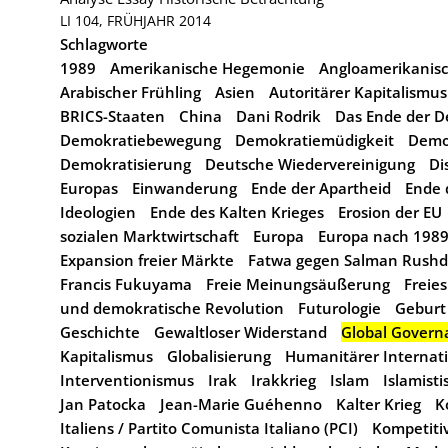
LI 104, FRÜHJAHR 2014
Schlagworte
1989
Amerikanische Hegemonie
Angloamerikanisc
Arabischer Frühling
Asien
Autoritärer Kapitalismus
BRICS-Staaten
China
Dani Rodrik
Das Ende der D
Demokratiebewegung
Demokratiemüdigkeit
Demo
Demokratisierung
Deutsche Wiedervereinigung
Di
Europas
Einwanderung
Ende der Apartheid
Ende 
Ideologien
Ende des Kalten Krieges
Erosion der EU
sozialen Marktwirtschaft
Europa
Europa nach 198
Expansion freier Märkte
Fatwa gegen Salman Rushd
Francis Fukuyama
Freie Meinungsäußerung
Freie
und demokratische Revolution
Futurologie
Geburt
Geschichte
Gewaltloser Widerstand
Global Govern
Kapitalismus
Globalisierung
Humanitärer Internat
Interventionismus
Irak
Irakkrieg
Islam
Islamist
Jan Patocka
Jean-Marie Guéhenno
Kalter Krieg
K
Italiens / Partito Comunista Italiano (PCI)
Kompetiti