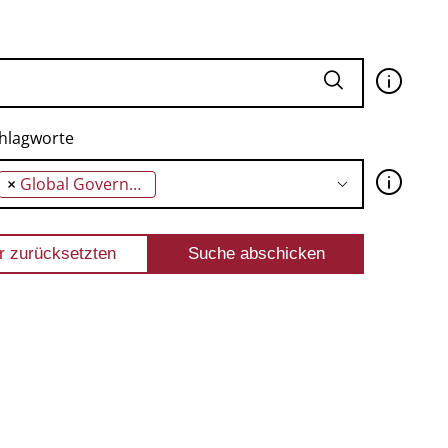
🛈
hlagworte
🛈
×
Global Governance