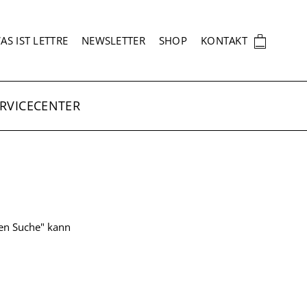
EKUNDÄRNAVIGATION
🛍
AS IST LETTRE
NEWSLETTER
SHOP
KONTAKT
RVICECENTER
ten Suche" kann