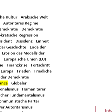
he Kultur
Arabische Welt
Autoritäres Regime
emokratie
Demokratie
kratische Regression
ssident
Dissidenz
Einheit
der Geschichte
Ende der
Erosion des Modells der
9
Europäische Union (EU)
ie
Finanzkrise
Fortschritt
s Europa
Frieden
Friedliche
 der Demokratie
ance
Globaler
ionalismus
Humanitärer
ischer Fundamentalismus
ommunistische Partei
ver Autoritarismus
Inh