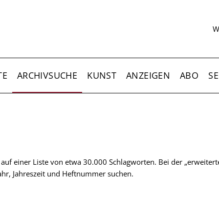
S
W
TE
ARCHIVSUCHE
KUNST
ANZEIGEN
ABO
SE
t auf einer Liste von etwa 30.000 Schlagworten. Bei der „erweiter
 Jahr, Jahreszeit und Heftnummer suchen.