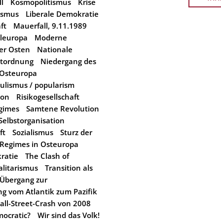
l
Kosmopolitismus
Krise
ismus
Liberale Demokratie
ft
Mauerfall, 9.11.1989
eleuropa
Moderne
er Osten
Nationale
tordnung
Niedergang des
Osteuropa
ulismus / popularism
ion
Risikogesellschaft
egimes
Samtene Revolution
Selbstorganisation
ft
Sozialismus
Sturz der
 Regimes in Osteuropa
ratie
The Clash of
alitarismus
Transition als
Übergang zur
g vom Atlantik zum Pazifik
all-Street-Crash von 2008
ocratic?
Wir sind das Volk!