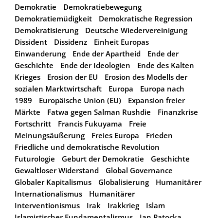
Demokratie
Demokratiebewegung
Demokratiemüdigkeit
Demokratische Regression
Demokratisierung
Deutsche Wiedervereinigung
Dissident
Dissidenz
Einheit Europas
Einwanderung
Ende der Apartheid
Ende der
Geschichte
Ende der Ideologien
Ende des Kalten
Krieges
Erosion der EU
Erosion des Modells der
sozialen Marktwirtschaft
Europa
Europa nach
1989
Europäische Union (EU)
Expansion freier
Märkte
Fatwa gegen Salman Rushdie
Finanzkrise
Fortschritt
Francis Fukuyama
Freie
Meinungsäußerung
Freies Europa
Frieden
Friedliche und demokratische Revolution
Futurologie
Geburt der Demokratie
Geschichte
Gewaltloser Widerstand
Global Governance
Globaler Kapitalismus
Globalisierung
Humanitärer
Internationalismus
Humanitärer
Interventionismus
Irak
Irakkrieg
Islam
Islamistischer Fundamentalismus
Jan Patocka