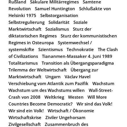
Rußland
Säkulare Militärregimes
Samtene
Revolution
Samuel Huntington
Schlußakte von
Helsinki 1975
Selbstorganisation
Selbstregulierung
Solidarität
Soziale
Marktwirtschaft
Sozialismus
Sturz der
diktatorischen Regimes
Sturz der kommunistischen
Regimes in Osteuropa
Systemwechsel /
systemskifte
Szientismus
Technokratie
The Clash
of Civilizations
Tiananmen-Massaker 4. Juni 1989
Totalitarismus
Transition als Übergangsparadigma
Trilemma der Weltwirtschaft
Übergang zur
Marktwirtschaft
Ungarn
Václav Havel
Verschiebung vom Atlantik zum Pazifik
Wachstum
Wachstum um des Wachstums willen
Wall-Street-
Crash von 2008
Weltkrieg
Westen
Will More
Countries Become Democratic?
Wir sind das Volk!
Wir sind ein Volk!
Wirtschaft / Ökonomie
Wirtschaftskrise
Ziviler Ungehorsam
Zivilgesellschaft
Zusammenbruch des