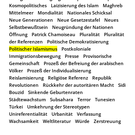
Kosmopolitisches
Laizisierung des Islam
Maghreb
Mittelmeer
Mondialität
Nationales Schicksal
Neue Generationen
Neue Gesetzestafel
Neues
Selbstbewußtsein
Neugründung der Nationen
Öffnung
Patrick Chamoiseau
Pluralität
Pluralität
der Referenzen
Politische Demokratisierung
Politischer Islamismus
Postkoloniale
Immigrationsbewegung
Presse
Provisorische
Gemeinschaft
Prozeß der Befreiung der arabischen
Völker
Prozeß der Individualisierung
Reislamisierung
Religiöse Referenz
Republik
Revolutionen
Rückkehr der autoritären Macht
Sidi
Bouzid
Sinkende Geburtenraten
Städtewachstum
Subsahara
Terror
Tunesien
Türkei
Umkehrung der Stereotypen
Unireferentialität
Urbanität
Verfassung
Wachsamkeit
Weltliteratur
Würde
Zerstreuung