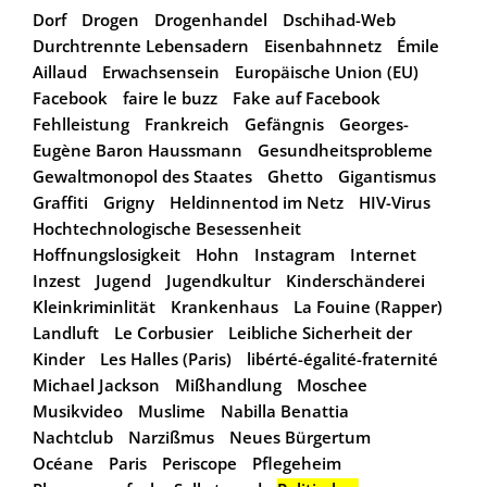
Dorf
Drogen
Drogenhandel
Dschihad-Web
Durchtrennte Lebensadern
Eisenbahnnetz
Émile
Aillaud
Erwachsensein
Europäische Union (EU)
Facebook
faire le buzz
Fake auf Facebook
Fehlleistung
Frankreich
Gefängnis
Georges-
Eugène Baron Haussmann
Gesundheitsprobleme
Gewaltmonopol des Staates
Ghetto
Gigantismus
Graffiti
Grigny
Heldinnentod im Netz
HIV-Virus
Hochtechnologische Besessenheit
Hoffnungslosigkeit
Hohn
Instagram
Internet
Inzest
Jugend
Jugendkultur
Kinderschänderei
Kleinkriminlität
Krankenhaus
La Fouine (Rapper)
Landluft
Le Corbusier
Leibliche Sicherheit der
Kinder
Les Halles (Paris)
libérté-égalité-fraternité
Michael Jackson
Mißhandlung
Moschee
Musikvideo
Muslime
Nabilla Benattia
Nachtclub
Narzißmus
Neues Bürgertum
Océane
Paris
Periscope
Pflegeheim