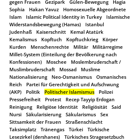
gegen Frauen
Gezipark
Gülen-Bewegung
Hagia
Sophia
Hakan Yavuz
Homosexuelle Abgeordnete
Islam
Islamic Political Identity in Turkey
Islamische
Widerstandsbewegung (Hamas)
Istanbul
Judenhaß
Kaiserschnitt
Kemal Atatürk
Kemalismus
Kopftuch
Kopftuchkrieg
Körper
Kurden
Menschenrechte
Militär
Militärregime
Millet-System (Einteilung der Bevölkerung nach
Konfessionen)
Moschee
Moslembruderschaft /
Muslimbruderschaft
Mossad
Muslime
Nationalisierung
Neo-Osmanismus
Osmanisches
Reich
Partei für Gerechtigkeit und Aufschwung
(AKP)
Politik
Politischer Islamismus
Polizei
Pressefreiheit
Protest
Recep Tayyip Erdogan
Reinigung
Religiöse Identität
Religiösität
Said
Nursi
Säkularisierung
Säkularismus
Sex
Sittsamkeit der Frauen
Straßenschlacht
Taksimplatz
Tränengas
Türkei
Türkische
Lesezirkel (dershanes)
Türkisches Stragesetzbuch