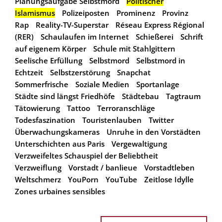
Planungsaufgabe Selbstmord
Politischer
Islamismus
Polizeiposten
Prominenz
Provinz
Rap
Reality-TV-Superstar
Réseau Express Régional
(RER)
Schaulaufen im Internet
Schießerei
Schrift
auf eigenem Körper
Schule mit Stahlgittern
Seelische Erfüllung
Selbstmord
Selbstmord in
Echtzeit
Selbstzerstörung
Snapchat
Sommerfrische
Soziale Medien
Sportanlage
Städte sind längst Friedhöfe
Städtebau
Tagtraum
Tätowierung
Tattoo
Terroranschläge
Todesfaszination
Touristenlauben
Twitter
Überwachungskameras
Unruhe in den Vorstädten
Unterschichten aus Paris
Vergewaltigung
Verzweifeltes Schauspiel der Beliebtheit
Verzweiflung
Vorstadt / banlieue
Vorstadtleben
Weltschmerz
YouPorn
YouTube
Zeitlose Idylle
Zones urbaines sensibles