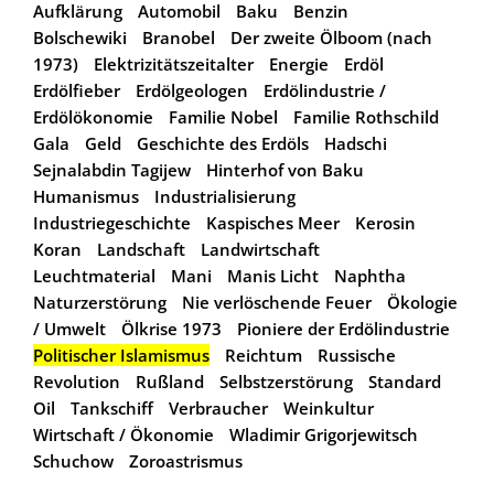
Aufklärung
Automobil
Baku
Benzin
Bolschewiki
Branobel
Der zweite Ölboom (nach
1973)
Elektrizitätszeitalter
Energie
Erdöl
Erdölfieber
Erdölgeologen
Erdölindustrie /
Erdölökonomie
Familie Nobel
Familie Rothschild
Gala
Geld
Geschichte des Erdöls
Hadschi
Sejnalabdin Tagijew
Hinterhof von Baku
Humanismus
Industrialisierung
Industriegeschichte
Kaspisches Meer
Kerosin
Koran
Landschaft
Landwirtschaft
Leuchtmaterial
Mani
Manis Licht
Naphtha
Naturzerstörung
Nie verlöschende Feuer
Ökologie
/ Umwelt
Ölkrise 1973
Pioniere der Erdölindustrie
Politischer Islamismus
Reichtum
Russische
Revolution
Rußland
Selbstzerstörung
Standard
Oil
Tankschiff
Verbraucher
Weinkultur
Wirtschaft / Ökonomie
Wladimir Grigorjewitsch
Schuchow
Zoroastrismus