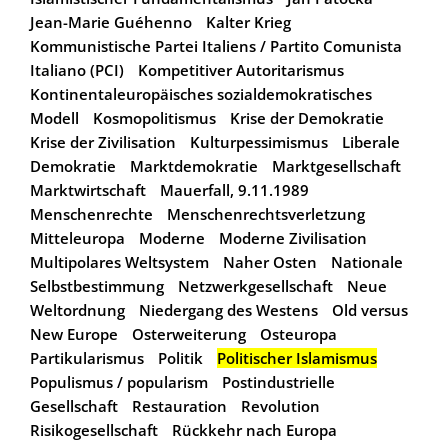
Jean-Marie Guéhenno
Kalter Krieg
Kommunistische Partei Italiens / Partito Comunista
Italiano (PCI)
Kompetitiver Autoritarismus
Kontinentaleuropäisches sozialdemokratisches
Modell
Kosmopolitismus
Krise der Demokratie
Krise der Zivilisation
Kulturpessimismus
Liberale
Demokratie
Marktdemokratie
Marktgesellschaft
Marktwirtschaft
Mauerfall, 9.11.1989
Menschenrechte
Menschenrechtsverletzung
Mitteleuropa
Moderne
Moderne Zivilisation
Multipolares Weltsystem
Naher Osten
Nationale
Selbstbestimmung
Netzwerkgesellschaft
Neue
Weltordnung
Niedergang des Westens
Old versus
New Europe
Osterweiterung
Osteuropa
Partikularismus
Politik
Politischer Islamismus
Populismus / popularism
Postindustrielle
Gesellschaft
Restauration
Revolution
Risikogesellschaft
Rückkehr nach Europa