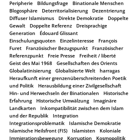
Peripherie
Bildungsfrage
Binationale Menschen
Blogosphäre
Deterritorialisierung
Dezentrierung
Diffuser Islamismus
Direkte Demokratie
Doppelte
Gewalt
Doppelte Referenz
Dreisprachige
Generation
Édouard Glissant
Einschulungsquoten
Einzelinteresse
François
Furet
Französischer Bezugspunkt
Französischer
Referenzpunkt
Freie Presse
Freiheit / liberté
Geist des Mai 1968
Gesellschaften des Orients
Globalatinisierung
Globalisierte Welt
harragas
Heraufkunft einer grenzenüberschreitenden Poetik
und Politik
Herausbildung einer Zivilgesellschaft
Hin- und Herwechseln der Binationalen
Historische
Erfahrung
Historische Umwälzung
Imaginäre
Landkarten
Inkompatibilität zwischen dem Islam
und der Republik
Integration
Integrationsproblematik
Islamische Demokratie
Islamische Heilsfront (FIS)
Islamisten
Koloniale
Immigrationsbewegung
Korruption
Kosmopolitik