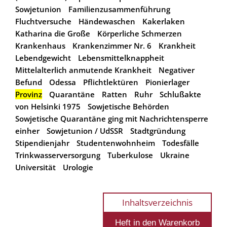
Sowjetunion
Familienzusammenführung
Fluchtversuche
Händewaschen
Kakerlaken
Katharina die Große
Körperliche Schmerzen
Krankenhaus
Krankenzimmer Nr. 6
Krankheit
Lebendgewicht
Lebensmittelknappheit
Mittelalterlich anmutende Krankheit
Negativer
Befund
Odessa
Pflichtlektüren
Pionierlager
Provinz
Quarantäne
Ratten
Ruhr
Schlußakte
von Helsinki 1975
Sowjetische Behörden
Sowjetische Quarantäne ging mit Nachrichtensperre
einher
Sowjetunion / UdSSR
Stadtgründung
Stipendienjahr
Studentenwohnheim
Todesfälle
Trinkwasserversorgung
Tuberkulose
Ukraine
Universität
Urologie
Inhaltsverzeichnis