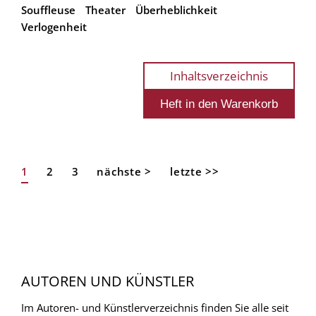
Souffleuse
Theater
Überheblichkeit
Verlogenheit
Inhaltsverzeichnis
Aktuelle
1
Page
2
Page
3
Nächste
nächste >
Letzte
letzte >>
Seitennummerierung
Seite
Seite
Seite
AUTOREN UND KÜNSTLER
Im Autoren- und Künstlerverzeichnis finden Sie alle seit