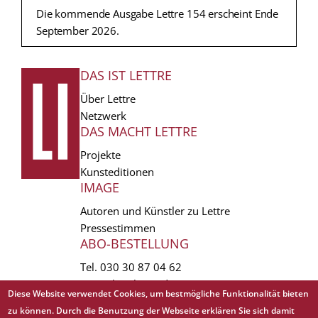
Die kommende Ausgabe Lettre 154 erscheint Ende
September 2026.
DAS IST LETTRE
FUSSZEILE
Über Lettre
Netzwerk
DAS MACHT LETTRE
Projekte
Kunsteditionen
IMAGE
Autoren und Künstler zu Lettre
Pressestimmen
ABO-BESTELLUNG
Tel.
030 30 87 04 62
vertrieb(at)lettre.de
Diese Website verwendet Cookies, um bestmögliche Funktionalität bieten
zu können. Durch die Benutzung der Webseite erklären Sie sich damit