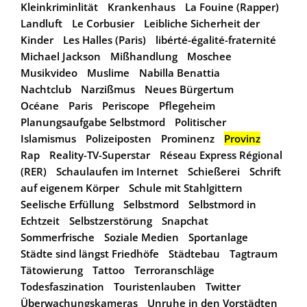
Kleinkriminlität
Krankenhaus
La Fouine (Rapper)
Landluft
Le Corbusier
Leibliche Sicherheit der
Kinder
Les Halles (Paris)
libérté-égalité-fraternité
Michael Jackson
Mißhandlung
Moschee
Musikvideo
Muslime
Nabilla Benattia
Nachtclub
Narzißmus
Neues Bürgertum
Océane
Paris
Periscope
Pflegeheim
Planungsaufgabe Selbstmord
Politischer
Islamismus
Polizeiposten
Prominenz
Provinz
Rap
Reality-TV-Superstar
Réseau Express Régional
(RER)
Schaulaufen im Internet
Schießerei
Schrift
auf eigenem Körper
Schule mit Stahlgittern
Seelische Erfüllung
Selbstmord
Selbstmord in
Echtzeit
Selbstzerstörung
Snapchat
Sommerfrische
Soziale Medien
Sportanlage
Städte sind längst Friedhöfe
Städtebau
Tagtraum
Tätowierung
Tattoo
Terroranschläge
Todesfaszination
Touristenlauben
Twitter
Überwachungskameras
Unruhe in den Vorstädten