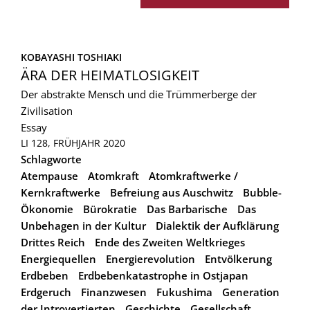
KOBAYASHI TOSHIAKI
ÄRA DER HEIMATLOSIGKEIT
Der abstrakte Mensch und die Trümmerberge der
Zivilisation
Essay
LI 128, FRÜHJAHR 2020
Schlagworte
Atempause
Atomkraft
Atomkraftwerke /
Kernkraftwerke
Befreiung aus Auschwitz
Bubble-
Ökonomie
Bürokratie
Das Barbarische
Das
Unbehagen in der Kultur
Dialektik der Aufklärung
Drittes Reich
Ende des Zweiten Weltkrieges
Energiequellen
Energierevolution
Entvölkerung
Erdbeben
Erdbebenkatastrophe in Ostjapan
Erdgeruch
Finanzwesen
Fukushima
Generation
der Introvertierten
Geschichte
Gesellschaft