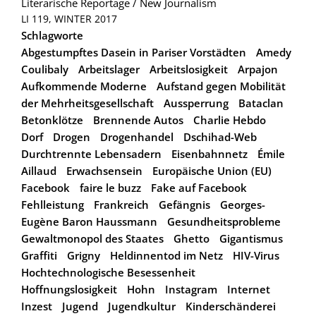
Literarische Reportage / New Journalism
LI 119, WINTER 2017
Schlagworte
Abgestumpftes Dasein in Pariser Vorstädten
Amedy
Coulibaly
Arbeitslager
Arbeitslosigkeit
Arpajon
Aufkommende Moderne
Aufstand gegen Mobilität
der Mehrheitsgesellschaft
Aussperrung
Bataclan
Betonklötze
Brennende Autos
Charlie Hebdo
Dorf
Drogen
Drogenhandel
Dschihad-Web
Durchtrennte Lebensadern
Eisenbahnnetz
Émile
Aillaud
Erwachsensein
Europäische Union (EU)
Facebook
faire le buzz
Fake auf Facebook
Fehlleistung
Frankreich
Gefängnis
Georges-
Eugène Baron Haussmann
Gesundheitsprobleme
Gewaltmonopol des Staates
Ghetto
Gigantismus
Graffiti
Grigny
Heldinnentod im Netz
HIV-Virus
Hochtechnologische Besessenheit
Hoffnungslosigkeit
Hohn
Instagram
Internet
Inzest
Jugend
Jugendkultur
Kinderschänderei