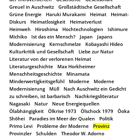
Greuel in Auschwitz
Großstädtische Gesellschaft
Grüne Energie
Haruki Murakami
Heimat
Heimat-
Diskurs
Heimatlosigkeit
Heimatverlust
Heimweh
Hiroshima
Hochtechnologien
Ishimure
Michiko
Ist das ein Mensch?
Japan
Japans
Modernisierung
Kernschmelze
Kobayashi Hideo
Kulturkritik und Gesellschaft
Liebe zur Natur
Literatur von der verlorenen Heimat
Literaturgeschichte
Max Horkheimer
Menschheitsgeschichte
Minamata
Minderwertigkeitsgefühl
Moderne
Moderne
Modernisierung
Müll
Nach Auschwitz ein Gedicht
zu schreiben, ist barbarisch
Nachkriegsliteratur
Nagasaki
Natur
Neue Energiequellen
Ölabhängigkeit
Ölkrise 1973
Ölschock 1979
Ôoka
Shôhei
Paradies im Meer der Qualen
Politik
Primo Levi
Probleme der Moderne
Provinz
Provinzler
Schulden
Theodor W. Adorno