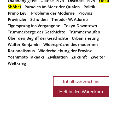
Ölabhängigkeit
Ölkrise 1973
Ölschock 1979
Ôoka
Shôhei
Paradies im Meer der Qualen
Politik
Primo Levi
Probleme der Moderne
Provinz
Provinzler
Schulden
Theodor W. Adorno
Tigersprung ins Vergangene
Tokyo-Downtown
Trümmerberge der Geschichte
Trümmerhaufen
Über den Begriff der Geschichte
Urbanisierung
Walter Benjamin
Widersprüche des modernen
Rationalismus
Wiederbelebung der Provinz
Yoshimoto Takaaki
Zivilisation
Zukunft
Zweiter
Weltkrieg
Inhaltsverzeichnis