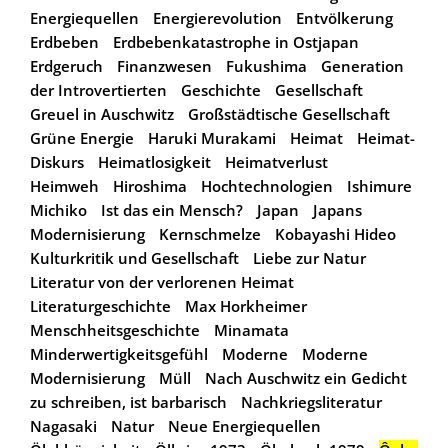
Energiequellen
Energierevolution
Entvölkerung
Erdbeben
Erdbebenkatastrophe in Ostjapan
Erdgeruch
Finanzwesen
Fukushima
Generation
der Introvertierten
Geschichte
Gesellschaft
Greuel in Auschwitz
Großstädtische Gesellschaft
Grüne Energie
Haruki Murakami
Heimat
Heimat-
Diskurs
Heimatlosigkeit
Heimatverlust
Heimweh
Hiroshima
Hochtechnologien
Ishimure
Michiko
Ist das ein Mensch?
Japan
Japans
Modernisierung
Kernschmelze
Kobayashi Hideo
Kulturkritik und Gesellschaft
Liebe zur Natur
Literatur von der verlorenen Heimat
Literaturgeschichte
Max Horkheimer
Menschheitsgeschichte
Minamata
Minderwertigkeitsgefühl
Moderne
Moderne
Modernisierung
Müll
Nach Auschwitz ein Gedicht
zu schreiben, ist barbarisch
Nachkriegsliteratur
Nagasaki
Natur
Neue Energiequellen