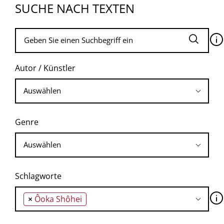
SUCHE NACH TEXTEN
🛈
Autor / Künstler
Genre
Schlagworte
🛈
×
Ôoka Shôhei