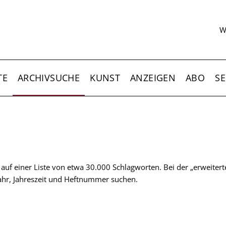
S
W
TE
ARCHIVSUCHE
KUNST
ANZEIGEN
ABO
SE
t auf einer Liste von etwa 30.000 Schlagworten. Bei der „erweiter
 Jahr, Jahreszeit und Heftnummer suchen.