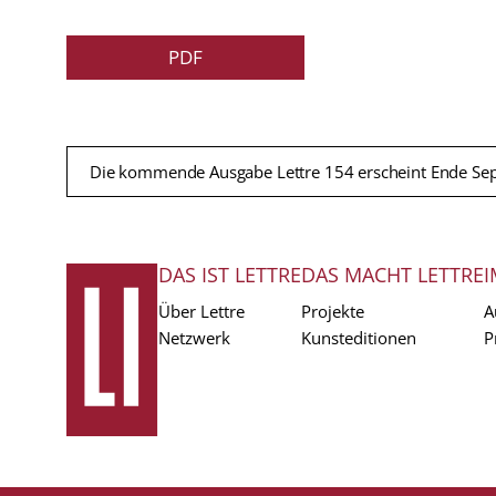
PDF
Die kommende Ausgabe Lettre 154 erscheint Ende Se
DAS IST LETTRE
DAS MACHT LETTRE
I
FUSSZEILE
Über Lettre
Projekte
A
Netzwerk
Kunsteditionen
P