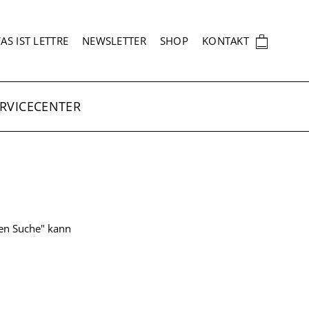
EKUNDÄRNAVIGATION
🛍
AS IST LETTRE
NEWSLETTER
SHOP
KONTAKT
RVICECENTER
ten Suche" kann