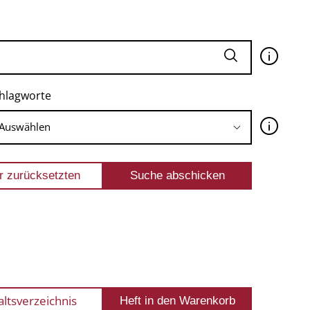
🛈
hlagworte
🛈
altsverzeichnis