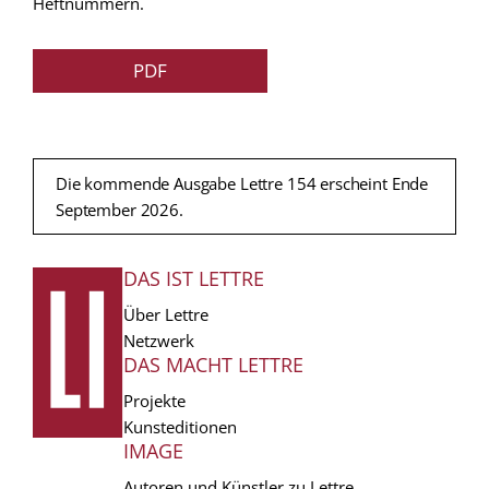
Heftnummern.
PDF
Die kommende Ausgabe Lettre 154 erscheint Ende
September 2026.
DAS IST LETTRE
FUSSZEILE
Über Lettre
Netzwerk
DAS MACHT LETTRE
Projekte
Kunsteditionen
IMAGE
Autoren und Künstler zu Lettre