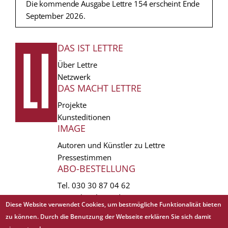
Die kommende Ausgabe Lettre 154 erscheint Ende
September 2026.
DAS IST LETTRE
FUSSZEILE
Über Lettre
Netzwerk
DAS MACHT LETTRE
Projekte
Kunsteditionen
IMAGE
Autoren und Künstler zu Lettre
Pressestimmen
ABO-BESTELLUNG
Tel.
030 30 87 04 62
vertrieb(at)lettre.de
Diese Website verwendet Cookies, um bestmögliche Funktionalität bieten
zu können. Durch die Benutzung der Webseite erklären Sie sich damit
Copyright © 1988 - 2026 Lettre International. All rights reserved.