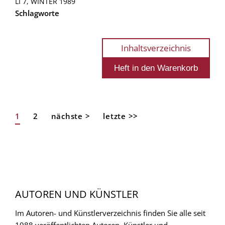
LI 7, WINTER 1989
Schlagworte
Inhaltsverzeichnis
Aktuelle
1
Page
2
Nächste
nächste >
Letzte
letzte >>
Seitennummerierung
Seite
Seite
Seite
AUTOREN UND KÜNSTLER
Im Autoren- und Künstlerverzeichnis finden Sie alle seit