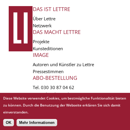
DAS IST LETTRE
FUSSZEILE
Über Lettre
Netzwerk
DAS MACHT LETTRE
Projekte
Kunsteditionen
IMAGE
Autoren und Künstler zu Lettre
Pressestimmen
ABO-BESTELLUNG
Tel.
030 30 87 04 62
vertrieb(at)lettre.de
Diese Website verwendet Cookies, um bestmögliche Funktionalität bieten
zu können. Durch die Benutzung der Webseite erklären Sie sich damit
Copyright © 1988 - 2026 Lettre International. All rights reserved.
einverstanden.
EXTRA
AGB
Abo kündigen
Datenschutz
Impressum
Links
Mediadaten
𝗳
OK
Mehr Informationen
Sitemap