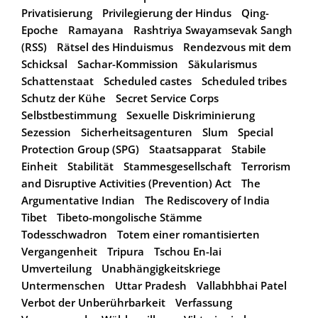
Privatisierung
Privilegierung der Hindus
Qing-
Epoche
Ramayana
Rashtriya Swayamsevak Sangh
(RSS)
Rätsel des Hinduismus
Rendezvous mit dem
Schicksal
Sachar-Kommission
Säkularismus
Schattenstaat
Scheduled castes
Scheduled tribes
Schutz der Kühe
Secret Service Corps
Selbstbestimmung
Sexuelle Diskriminierung
Sezession
Sicherheitsagenturen
Slum
Special
Protection Group (SPG)
Staatsapparat
Stabile
Einheit
Stabilität
Stammesgesellschaft
Terrorism
and Disruptive Activities (Prevention) Act
The
Argumentative Indian
The Rediscovery of India
Tibet
Tibeto-mongolische Stämme
Todesschwadron
Totem einer romantisierten
Vergangenheit
Tripura
Tschou En-lai
Umverteilung
Unabhängigkeitskriege
Untermenschen
Uttar Pradesh
Vallabhbhai Patel
Verbot der Unberührbarkeit
Verfassung