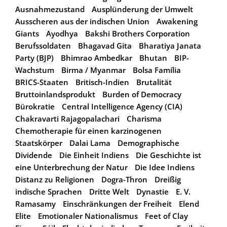
Ausnahmezustand
Ausplünderung der Umwelt
Ausscheren aus der indischen Union
Awakening
Giants
Ayodhya
Bakshi Brothers Corporation
Berufssoldaten
Bhagavad Gita
Bharatiya Janata
Party (BJP)
Bhimrao Ambedkar
Bhutan
BIP-
Wachstum
Birma / Myanmar
Bolsa Família
BRICS-Staaten
Britisch-Indien
Brutalität
Bruttoinlandsprodukt
Burden of Democracy
Bürokratie
Central Intelligence Agency (CIA)
Chakravarti Rajagopalachari
Charisma
Chemotherapie für einen karzinogenen
Staatskörper
Dalai Lama
Demographische
Dividende
Die Einheit Indiens
Die Geschichte ist
eine Unterbrechung der Natur
Die Idee Indiens
Distanz zu Religionen
Dogra-Thron
Dreißig
indische Sprachen
Dritte Welt
Dynastie
E. V.
Ramasamy
Einschränkungen der Freiheit
Elend
Elite
Emotionaler Nationalismus
Feet of Clay