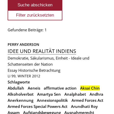
Gefundene Beiträge: 1
PERRY ANDERSON
IDEE UND REALITÄT INDIENS
Demokratie, Säkularismus, Einheit - Ideale und
Schattenseiten der Nation
Essay
Historische Betrachtung
LI 99, WINTER 2012
Schlagworte
Abdullah
Aeneis
affirmative action
Aksai Chin
Alkoholverbot
Amartya Sen
Analphabet
Andhra
Anerkennung
Annexionspolitik
Armed Forces Act
Armed Forces Special Powers Act
Arundhati Roy
Assam
Aufstandsbewegung
Ausnahmerecht