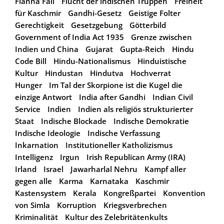
Fianna Fáil
Flucht der indischen Truppen
Freiheit
für Kaschmir
Gandhi-Gesetz
Geistige Folter
Gerechtigkeit
Gesetzgebung
Götterbild
Government of India Act 1935
Grenze zwischen
Indien und China
Gujarat
Gupta-Reich
Hindu
Code Bill
Hindu-Nationalismus
Hinduistische
Kultur
Hindustan
Hindutva
Hochverrat
Hunger
Im Tal der Skorpione ist die Kugel die
einzige Antwort
India after Gandhi
Indian Civil
Service
Indien
Indien als religiös strukturierter
Staat
Indische Blockade
Indische Demokratie
Indische Ideologie
Indische Verfassung
Inkarnation
Institutioneller Katholizismus
Intelligenz
Irgun
Irish Republican Army (IRA)
Irland
Israel
Jawarharlal Nehru
Kampf aller
gegen alle
Karma
Karnataka
Kaschmir
Kastensystem
Kerala
Kongreßpartei
Konvention
von Simla
Korruption
Kriegsverbrechen
Kriminalität
Kultur des Zelebritätenkults