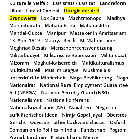
Kulturelle Vielfalt
Laizismus / Laizität
Landreform
Likud
Line of Control
Liturgie der drei
Grundwerte
Lok Sabha
Machtmonopol
Madhya
Mahabharata
Maharadscha
Maharashtra
Mandal-Quote
Manipur
Massaker in Amritsar am
13. April 1919
Maurya-Reich
McMahon-Linie
Meghnad Desais
Menschenrechtsverletzung
Militärbudget
Militärische Repression
Militärstaat
Mizoram
Moghul-Kaiserreich
Multikulturalismus
Multikulturell
Muslim League
Muslime als
unterdrückte Minderheit
Naga-Bevölkerung
Naga-
Nationalrat
National Rural Employment Guarantee
Act (NREGA)
National Security Guard (NSG)
Nationalismus
Nationalkonferenz
Nationalsozialismus (NS)
Naxaliten
Negation
aufklärerischer Ideen
Niraja Gopal Jayal
Oberstes
Gericht
Odyssee
other backward classes
Oxford
Companion to Politics in India
Pandschab
Pogrom
Pranab Bardhan
Pratap Bhanu Mehta