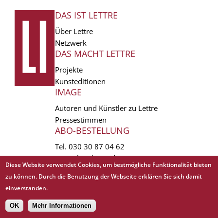
DAS IST LETTRE
FUSSZEILE
Über Lettre
Netzwerk
DAS MACHT LETTRE
Projekte
Kunsteditionen
IMAGE
Autoren und Künstler zu Lettre
Pressestimmen
ABO-BESTELLUNG
Tel.
030 30 87 04 62
vertrieb(at)lettre.de
Diese Website verwendet Cookies, um bestmögliche Funktionalität bieten
zu können. Durch die Benutzung der Webseite erklären Sie sich damit
Copyright © 1988 - 2026 Lettre International. All rights reserved.
einverstanden.
EXTRA
AGB
Abo kündigen
Datenschutz
Impressum
Links
Mediadaten
𝗳
OK
Mehr Informationen
Sitemap