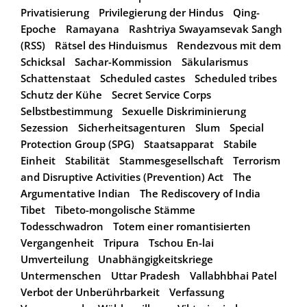
Privatisierung
Privilegierung der Hindus
Qing-
Epoche
Ramayana
Rashtriya Swayamsevak Sangh
(RSS)
Rätsel des Hinduismus
Rendezvous mit dem
Schicksal
Sachar-Kommission
Säkularismus
Schattenstaat
Scheduled castes
Scheduled tribes
Schutz der Kühe
Secret Service Corps
Selbstbestimmung
Sexuelle Diskriminierung
Sezession
Sicherheitsagenturen
Slum
Special
Protection Group (SPG)
Staatsapparat
Stabile
Einheit
Stabilität
Stammesgesellschaft
Terrorism
and Disruptive Activities (Prevention) Act
The
Argumentative Indian
The Rediscovery of India
Tibet
Tibeto-mongolische Stämme
Todesschwadron
Totem einer romantisierten
Vergangenheit
Tripura
Tschou En-lai
Umverteilung
Unabhängigkeitskriege
Untermenschen
Uttar Pradesh
Vallabhbhai Patel
Verbot der Unberührbarkeit
Verfassung