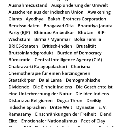
Ausnahmezustand
Ausplünderung der Umwelt
Ausscheren aus der indischen Union
Awakening
Giants
Ayodhya
Bakshi Brothers Corporation
Berufssoldaten
Bhagavad Gita
Bharatiya Janata
Party (BJP)
Bhimrao Ambedkar
Bhutan
BIP-
Wachstum
Birma / Myanmar
Bolsa Família
BRICS-Staaten
Britisch-Indien
Brutalität
Bruttoinlandsprodukt
Burden of Democracy
Bürokratie
Central Intelligence Agency (CIA)
Chakravarti Rajagopalachari
Charisma
Chemotherapie für einen karzinogenen
Staatskörper
Dalai Lama
Demographische
Dividende
Die Einheit Indiens
Die Geschichte ist
eine Unterbrechung der Natur
Die Idee Indiens
Distanz zu Religionen
Dogra-Thron
Dreißig
indische Sprachen
Dritte Welt
Dynastie
E. V.
Ramasamy
Einschränkungen der Freiheit
Elend
Elite
Emotionaler Nationalismus
Feet of Clay