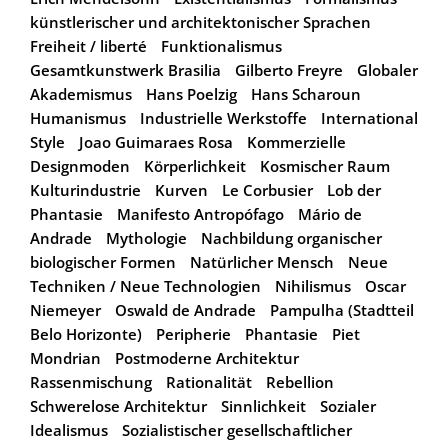
künstlerischer und architektonischer Sprachen
Freiheit / liberté
Funktionalismus
Gesamtkunstwerk Brasilia
Gilberto Freyre
Globaler
Akademismus
Hans Poelzig
Hans Scharoun
Humanismus
Industrielle Werkstoffe
International
Style
Joao Guimaraes Rosa
Kommerzielle
Designmoden
Körperlichkeit
Kosmischer Raum
Kulturindustrie
Kurven
Le Corbusier
Lob der
Phantasie
Manifesto Antropófago
Mário de
Andrade
Mythologie
Nachbildung organischer
biologischer Formen
Natürlicher Mensch
Neue
Techniken / Neue Technologien
Nihilismus
Oscar
Niemeyer
Oswald de Andrade
Pampulha (Stadtteil
Belo Horizonte)
Peripherie
Phantasie
Piet
Mondrian
Postmoderne Architektur
Rassenmischung
Rationalität
Rebellion
Schwerelose Architektur
Sinnlichkeit
Sozialer
Idealismus
Sozialistischer gesellschaftlicher