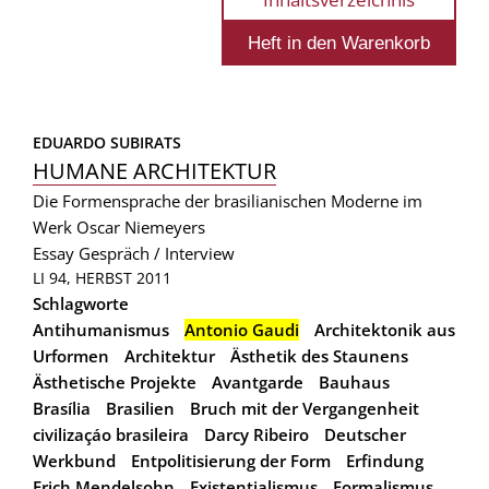
EDUARDO SUBIRATS
HUMANE ARCHITEKTUR
Die Formensprache der brasilianischen Moderne im
Werk Oscar Niemeyers
Essay
Gespräch / Interview
LI 94, HERBST 2011
Schlagworte
Antihumanismus
Antonio Gaudi
Architektonik aus
Urformen
Architektur
Ästhetik des Staunens
Ästhetische Projekte
Avantgarde
Bauhaus
Brasília
Brasilien
Bruch mit der Vergangenheit
civilizaçáo brasileira
Darcy Ribeiro
Deutscher
Werkbund
Entpolitisierung der Form
Erfindung
Erich Mendelsohn
Existentialismus
Formalismus