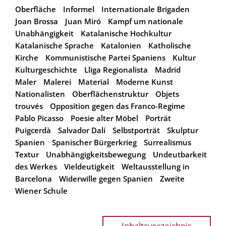
Oberfläche
Informel
Internationale Brigaden
Joan Brossa
Juan Miró
Kampf um nationale
Unabhängigkeit
Katalanische Hochkultur
Katalanische Sprache
Katalonien
Katholische
Kirche
Kommunistische Partei Spaniens
Kultur
Kulturgeschichte
Lliga Regionalista
Madrid
Maler
Malerei
Material
Moderne Kunst
Nationalisten
Oberflächenstruktur
Objets
trouvés
Opposition gegen das Franco-Regime
Pablo Picasso
Poesie alter Möbel
Porträt
Puigcerdà
Salvador Dalí
Selbstporträt
Skulptur
Spanien
Spanischer Bürgerkrieg
Surrealismus
Textur
Unabhängigkeitsbewegung
Undeutbarkeit
des Werkes
Vieldeutigkeit
Weltausstellung in
Barcelona
Widerwille gegen Spanien
Zweite
Wiener Schule
Inhaltsverzeichnis