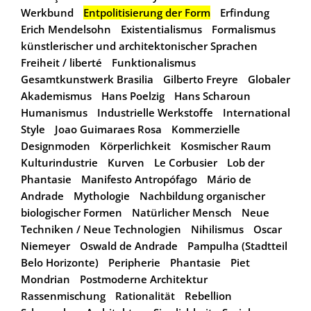
Werkbund
Entpolitisierung der Form
Erfindung
Erich Mendelsohn
Existentialismus
Formalismus
künstlerischer und architektonischer Sprachen
Freiheit / liberté
Funktionalismus
Gesamtkunstwerk Brasilia
Gilberto Freyre
Globaler
Akademismus
Hans Poelzig
Hans Scharoun
Humanismus
Industrielle Werkstoffe
International
Style
Joao Guimaraes Rosa
Kommerzielle
Designmoden
Körperlichkeit
Kosmischer Raum
Kulturindustrie
Kurven
Le Corbusier
Lob der
Phantasie
Manifesto Antropófago
Mário de
Andrade
Mythologie
Nachbildung organischer
biologischer Formen
Natürlicher Mensch
Neue
Techniken / Neue Technologien
Nihilismus
Oscar
Niemeyer
Oswald de Andrade
Pampulha (Stadtteil
Belo Horizonte)
Peripherie
Phantasie
Piet
Mondrian
Postmoderne Architektur
Rassenmischung
Rationalität
Rebellion