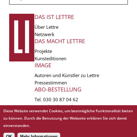
DAS IST LETTRE
FUSSZEILE
Über Lettre
Netzwerk
DAS MACHT LETTRE
Projekte
Kunsteditionen
IMAGE
Autoren und Künstler zu Lettre
Pressestimmen
ABO-BESTELLUNG
Tel.
030 30 87 04 62
vertrieb(at)lettre.de
Diese Website verwendet Cookies, um bestmögliche Funktionalität bieten
zu können. Durch die Benutzung der Webseite erklären Sie sich damit
Copyright © 1988 - 2026 Lettre International. All rights reserved.
einverstanden.
EXTRA
AGB
Abo kündigen
Datenschutz
Impressum
Links
Mediadaten
OK
Mehr Informationen