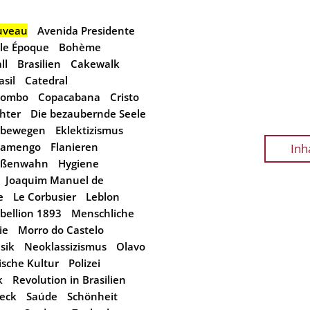
uveau
Avenida Presidente
lle Époque
Bohème
ll
Brasilien
Cakewalk
sil
Catedral
lombo
Copacabana
Cristo
hter
Die bezaubernde Seele
u bewegen
Eklektizismus
lamengo
Flanieren
Inh
ößenwahn
Hygiene
Joaquim Manuel de
e
Le Corbusier
Leblon
bellion 1893
Menschliche
ie
Morro do Castelo
sik
Neoklassizismus
Olavo
tische Kultur
Polizei
k
Revolution in Brasilien
ieck
Saúde
Schönheit