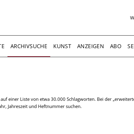
S
W
TE
ARCHIVSUCHE
KUNST
ANZEIGEN
ABO
SE
t auf einer Liste von etwa 30.000 Schlagworten. Bei der „erweiter
 Jahr, Jahreszeit und Heftnummer suchen.