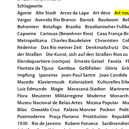
Schlagworte
Agonie
Alte Stadt
Arcos da Lapa
Art déco
Art no
Vargas
Avenida Rio Branco
Barock
Bauboom
Be
Bohemien
Botafogo
Brasília
Brasilianischer Fußba
Capoeira
Cariocas (Bewohner Rios)
Casa França-Bra
Metropolitana
Charles Baudelaire
Chronisten
Co
Redentor
Das Rio meiner Zeit
Denkmalschutz
Dic
der Straßen
Die Kunst, sich auf den Straßen Rios z
Elendsquartiere (cortiços)
Ernesto Geisel
Favela
F
Floresta da Tijuca
Gamboa
Gelbfieber
Glória
Gr
Impfung
Ipanema
Jean-Paul Sartre
Joao Candido
Macedo
Klaviermusik
Kolonialzeit
Kulturelles Erb
Luiz Edmundo
Magie
Maracaná-Stadion
Marinere
Flora
Meuterei
Militärregime
Moderne
Monarch
Museu Nacional de Belas-Artes
Música Popular
Mu
Bilac
Oswaldo Cruz
Palácio Monroe
Pocken
Poli
Postmoderne
Praça Floriano
Prostitution
Republi
1930
Rio de Janeiro
Rubem Fonseca
Sardinendre