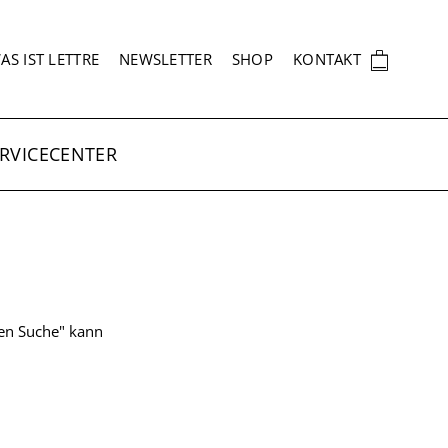
EKUNDÄRNAVIGATION
🛍
AS IST LETTRE
NEWSLETTER
SHOP
KONTAKT
RVICECENTER
ten Suche" kann