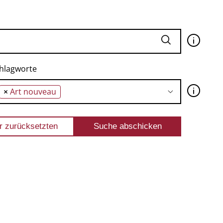
🛈
hlagworte
🛈
×
Art nouveau