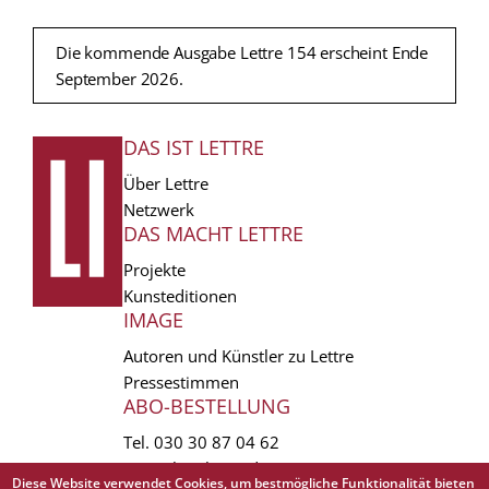
Die kommende Ausgabe Lettre 154 erscheint Ende
September 2026.
DAS IST LETTRE
FUSSZEILE
Über Lettre
Netzwerk
DAS MACHT LETTRE
Projekte
Kunsteditionen
IMAGE
Autoren und Künstler zu Lettre
Pressestimmen
ABO-BESTELLUNG
Tel.
030 30 87 04 62
vertrieb(at)lettre.de
Diese Website verwendet Cookies, um bestmögliche Funktionalität bieten