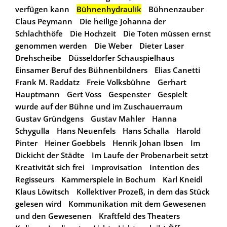
verfügen kann
Bühnenhydraulik
Bühnenzauber
Claus Peymann
Die heilige Johanna der
Schlachthöfe
Die Hochzeit
Die Toten müssen ernst
genommen werden
Die Weber
Dieter Laser
Drehscheibe
Düsseldorfer Schauspielhaus
Einsamer Beruf des Bühnenbildners
Elias Canetti
Frank M. Raddatz
Freie Volksbühne
Gerhart
Hauptmann
Gert Voss
Gespenster
Gespielt
wurde auf der Bühne und im Zuschauerraum
Gustav Gründgens
Gustav Mahler
Hanna
Schygulla
Hans Neuenfels
Hans Schalla
Harold
Pinter
Heiner Goebbels
Henrik Johan Ibsen
Im
Dickicht der Städte
Im Laufe der Probenarbeit setzt
Kreativität sich frei
Improvisation
Intention des
Regisseurs
Kammerspiele in Bochum
Karl Kneidl
Klaus Löwitsch
Kollektiver Prozeß, in dem das Stück
gelesen wird
Kommunikation mit dem Gewesenen
und den Gewesenen
Kraftfeld des Theaters