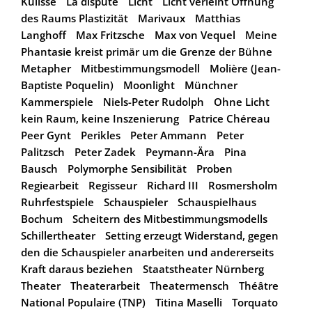
Kulisse
La dispute
Licht
Licht verleiht Öffnung
des Raums Plastizität
Marivaux
Matthias
Langhoff
Max Fritzsche
Max von Vequel
Meine
Phantasie kreist primär um die Grenze der Bühne
Metapher
Mitbestimmungsmodell
Molière (Jean-
Baptiste Poquelin)
Moonlight
Münchner
Kammerspiele
Niels-Peter Rudolph
Ohne Licht
kein Raum, keine Inszenierung
Patrice Chéreau
Peer Gynt
Perikles
Peter Ammann
Peter
Palitzsch
Peter Zadek
Peymann-Ära
Pina
Bausch
Polymorphe Sensibilität
Proben
Regiearbeit
Regisseur
Richard III
Rosmersholm
Ruhrfestspiele
Schauspieler
Schauspielhaus
Bochum
Scheitern des Mitbestimmungsmodells
Schillertheater
Setting erzeugt Widerstand, gegen
den die Schauspieler anarbeiten und andererseits
Kraft daraus beziehen
Staatstheater Nürnberg
Theater
Theaterarbeit
Theatermensch
Théâtre
National Populaire (TNP)
Titina Maselli
Torquato