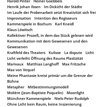
Harold Pinter
Heiner Goebbels
Henrik Johan Ibsen
Im Dickicht der Städte
Im Laufe der Probenarbeit setzt Kreativität sich frei
Improvisation
Intention des Regisseurs
Kammerspiele in Bochum
Karl Kneidl
Klaus Löwitsch
Kollektiver Prozeß, in dem das Stück gelesen wird
Kommunikation mit dem Gewesenen und den
Gewesenen
Kraftfeld des Theaters
Kulisse
La dispute
Licht
Licht verleiht Öffnung des Raums Plastizität
Marivaux
Matthias Langhoff
Max Fritzsche
Max von Vequel
Meine Phantasie kreist primär um die Grenze der
Bühne
Metapher
Mitbestimmungsmodell
Molière (Jean-Baptiste Poquelin)
Moonlight
Münchner Kammerspiele
Niels-Peter Rudolph
Ohne Licht kein Raum, keine Inszenierung