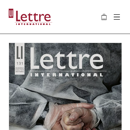
Direkt
zum
🛍
⋮
Inhalt