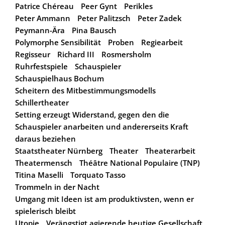
Patrice Chéreau
Peer Gynt
Perikles
Peter Ammann
Peter Palitzsch
Peter Zadek
Peymann-Ära
Pina Bausch
Polymorphe Sensibilität
Proben
Regiearbeit
Regisseur
Richard III
Rosmersholm
Ruhrfestspiele
Schauspieler
Schauspielhaus Bochum
Scheitern des Mitbestimmungsmodells
Schillertheater
Setting erzeugt Widerstand, gegen den die
Schauspieler anarbeiten und andererseits Kraft
daraus beziehen
Staatstheater Nürnberg
Theater
Theaterarbeit
Theatermensch
Théâtre National Populaire (TNP)
Titina Maselli
Torquato Tasso
Trommeln in der Nacht
Umgang mit Ideen ist am produktivsten, wenn er
spielerisch bleibt
Utopie
Verängstigt agierende heutige Gesellschaft