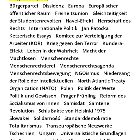
Bürgerpartei
Dissidenz
Europa
Europäischer
öffentlicher Raum
Freiheitsunion
Gleichzeitigkeit
der Studentenrevolten
Havel-Effekt
Herrschaft des
Rechts
Internationale Politik
Jan Patocka
Ketzerische Essays
Komitee zur Verteidigung der
Arbeiter (KOR)
Krieg gegen den Terror
Kundera-
Effekt
Leben in der Wahrheit
Macht der
Machtlosen
Menschenrechte
Menschenrechtlerei
Menschenrechtsagenda
Menschenrechtsbewegung
NGOismus
Niedergang
der Rolle der Intellektuellen
North Atlantic Treaty
Organization (NATO)
Polen
Politik der Werte
Politik und Gewissen
Prager Frühling
Reform des
Sozialismus von innen
Samisdat
Samtene
Revolution
Schlußakte von Helsinki 1975
Slowakei
Solidarność
Standarddemokratie
Totalitarismus
Transeuropäische Netzwerke
Tschechien
Ungarn
Universalistische Grundlagen