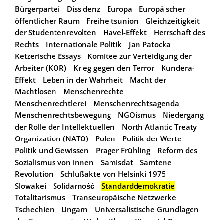
Bürgerpartei
Dissidenz
Europa
Europäischer
öffentlicher Raum
Freiheitsunion
Gleichzeitigkeit
der Studentenrevolten
Havel-Effekt
Herrschaft des
Rechts
Internationale Politik
Jan Patocka
Ketzerische Essays
Komitee zur Verteidigung der
Arbeiter (KOR)
Krieg gegen den Terror
Kundera-
Effekt
Leben in der Wahrheit
Macht der
Machtlosen
Menschenrechte
Menschenrechtlerei
Menschenrechtsagenda
Menschenrechtsbewegung
NGOismus
Niedergang
der Rolle der Intellektuellen
North Atlantic Treaty
Organization (NATO)
Polen
Politik der Werte
Politik und Gewissen
Prager Frühling
Reform des
Sozialismus von innen
Samisdat
Samtene
Revolution
Schlußakte von Helsinki 1975
Slowakei
Solidarność
Standarddemokratie
Totalitarismus
Transeuropäische Netzwerke
Tschechien
Ungarn
Universalistische Grundlagen