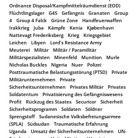
Ordnance Disposal/Kampfmittelräumdienst (EOD)
Flüchtlingslager
G4S
Gefängnis
Granaten
Group
4
Group 4 Falck
Grüne Zone
Handfeuerwaffen
Irakkrieg
Juba
Kämpfe
Kenia
Kjøbenhavn
Nattevagt Frederiksberg
Krieg
Kriegsgebiet
Leichen
Libyen
Lord's Resistance Army
Meuterei
Militär
Militär / Paramilitär
Militärspezialisten
Minenfeld
Munition
Murle
Nicholas Buckles
Nigeria
Nuer
Polizei
Posttraumatische Belastungsstörung (PTSD)
Private
Militärunternehmen
Private
Sicherheitsunternehmen
Privates Militär
Privates
Soldatentum
Privatisierung des Gefängniswesens
Profit
Rückzug des Staates
Securicor
Sicherheit
Sicherheitsprogramm
Soldaten
Söldner
Sprengstoff
Sudanesische Volksbefreiungsarmee
(SPLA)
Südsudan
Traumatische Erfahrung
Uganda
Umsatz der Sicherheitsunternehmen
UN-